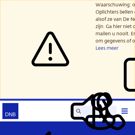
Ga
Waarschuwing: opl
verder
Oplichters bellen
naar
alsof ze van De 
hoofdinhoud
zijn. Ga hier niet 
mailen u nooit. E
om gegevens of o
Lees meer
Zoek
Contact
Hoof
Lees
Mijn
open
voor
DNB