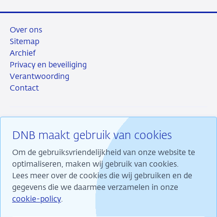
Over ons
Sitemap
Archief
Privacy en beveiliging
Verantwoording
Contact
DNB maakt gebruik van cookies
RSS
Instagram
Linkedin
X
Om de gebruiksvriendelijkheid van onze website te
optimaliseren, maken wij gebruik van cookies.
Lees meer over de cookies die wij gebruiken en de
gegevens die we daarmee verzamelen in onze
Wij maken ons sterk voor financiële stabiliteit en
cookie-policy
.
dragen daarmee bij aan duurzame welvaart in
Nederland.