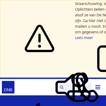
Ga
Waarschuwing: opl
verder
Oplichters bellen
naar
alsof ze van De 
hoofdinhoud
zijn. Ga hier niet 
mailen u nooit. E
om gegevens of o
Lees meer
Zoek
Contact
Hoof
Lees
Mijn
open
voor
DNB