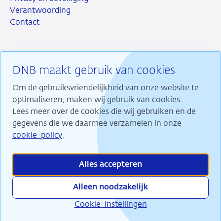
Verantwoording
Contact
DNB maakt gebruik van cookies
RSS
Instagram
Linkedin
X
Om de gebruiksvriendelijkheid van onze website te
optimaliseren, maken wij gebruik van cookies.
Lees meer over de cookies die wij gebruiken en de
gegevens die we daarmee verzamelen in onze
Wij maken ons sterk voor financiële stabiliteit en
cookie-policy
.
dragen daarmee bij aan duurzame welvaart in
Nederland.
Alles accepteren
Alleen noodzakelijk
Cookie-instellingen