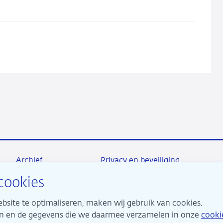
nowcasting
Dutch
household
consumption
Archief
Privacy en beveiliging
cookies
bsite te optimaliseren, maken wij gebruik van cookies.
maken ons sterk voor financiële stabiliteit en dragen daarme
ken en de gegevens die we daarmee verzamelen in onze
cooki
 duurzame welvaart in Nederland.