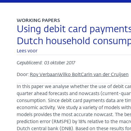
WORKING PAPERS
Using debit card payments
Dutch household consump
Lees voor
Gepubliceerd: 03 oktober 2017
Door:
Roy Verbaan
Wilko Bolt
Carin van der Cruijsen
In this paper we analyse whether the use of debit c
quarter ahead forecasts and nowcasts (current-quart
consumption. Since debit card payments data are time
economic activity. We study a variety of models wit
models provides the most accurate nowcast. The be
prediction error (RMSPE) by 18% relative to the mac
Dutch central bank (DNB). Based on these results fo