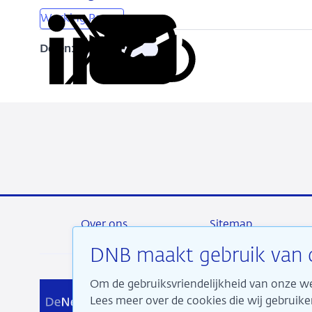
Working Papers
Delen:
Kopieer
Deel
Deel
Deel
Deel
deze
via
via
via
via
URL
LinkedIn
X
Facebook
e-
mail
Over ons
Sitemap
DNB maakt gebruik van 
Om de gebruiksvriendelijkheid van onze we
Wij 
Lees meer over de cookies die wij gebrui
aan