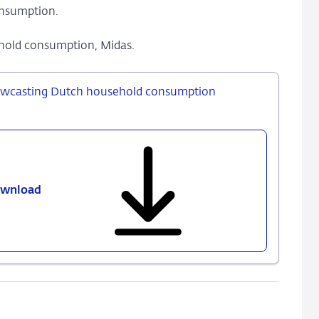
onsumption.
ehold consumption, Midas.
 nowcasting Dutch household consumption
wnload
571
-
Using
debit
card
payments
data
for