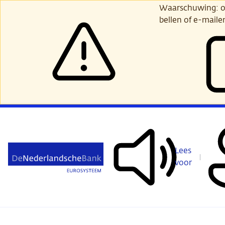
Ga
Waarschuwing: opl
verder
bellen of e-maile
naar
hoofdinhoud
Lees
voor