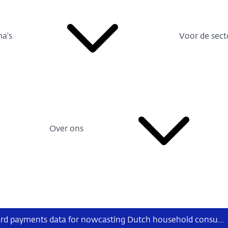
a's
Voor de sect
Over ons
Using debit card payments data for nowcasting Dutch household consumption