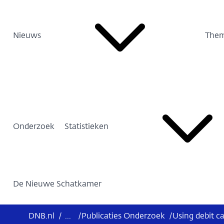
Nieuws
Them
Onderzoek
Statistieken
De Nieuwe Schatkamer
DNB.nl
/
...
/
Publicaties Onderzoek
/