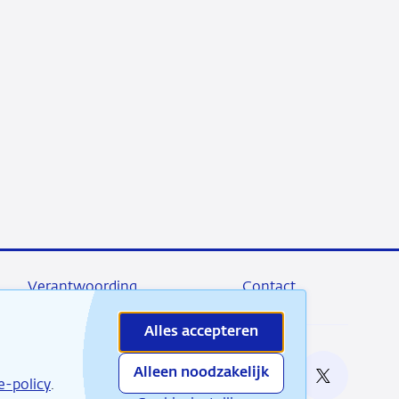
Verantwoording
Contact
Alles accepteren
Alleen noodzakelijk
e bij
e-policy
.
RSS
Instagram
Linkedin
X