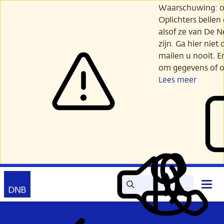
Ga
Waarschuwing: opl
verder
Oplichters bellen
naar
alsof ze van De 
hoofdinhoud
zijn. Ga hier niet 
mailen u nooit. E
om gegevens of o
Lees meer
Zoek
Contact
Hoof
Lees
Mijn
open
voor
DNB