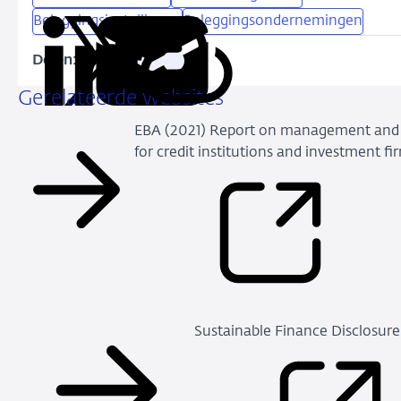
Beleggingsinstellingen
Beleggingsondernemingen
Delen:
Kopieer
Deel
Deel
Deel
Deel
deze
via
via
via
via
Gerelateerde websites
URL
LinkedIn
X
Facebook
e-
EBA (2021) Report on management and s
mail
for credit institutions and investment fi
Sustainable Finance Disclosur