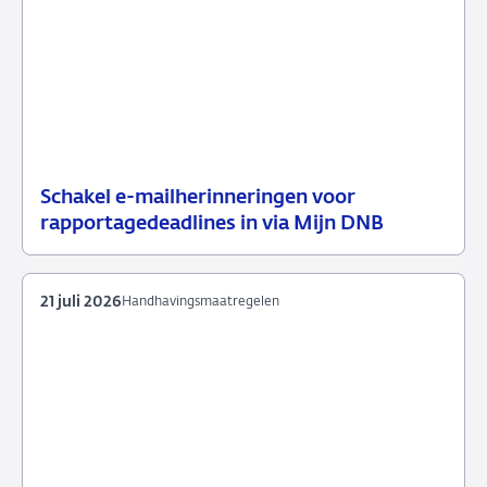
Schakel e-mailherinneringen voor
21
Nieuwsbericht
rapportagedeadlines in via Mijn DNB
juli
toezicht
2026
21 juli 2026
Handhavingsmaatregelen