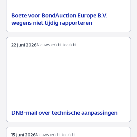
Boete voor BondAuction Europe B.V.
21
Handhavingsmaatregelen
wegens niet tijdig rapporteren
juli
2026
22 juni 2026
Nieuwsbericht toezicht
DNB-mail over technische aanpassingen
22
Nieuwsbericht
juni
toezicht
2026
15 juni 2026
Nieuwsbericht toezicht