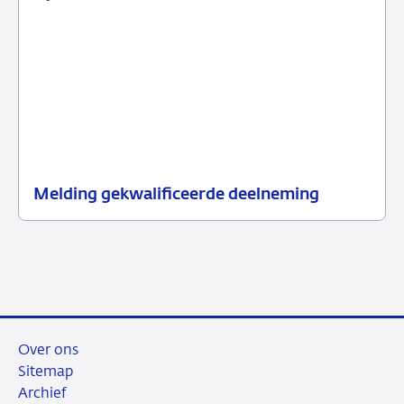
Melding gekwalificeerde deelneming
15
Nieuwsbericht
juni
toezicht
2026
Over ons
Sitemap
Archief