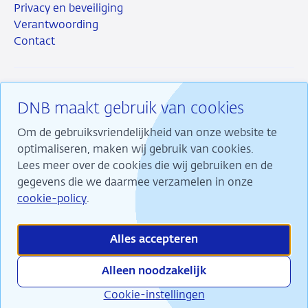
Privacy en beveiliging
Verantwoording
Contact
DNB maakt gebruik van cookies
RSS
Instagram
Linkedin
X
Om de gebruiksvriendelijkheid van onze website te
optimaliseren, maken wij gebruik van cookies.
Lees meer over de cookies die wij gebruiken en de
gegevens die we daarmee verzamelen in onze
Wij maken ons sterk voor financiële stabiliteit en
cookie-policy
.
dragen daarmee bij aan duurzame welvaart in
Nederland.
Alles accepteren
Alleen noodzakelijk
Cookie-instellingen