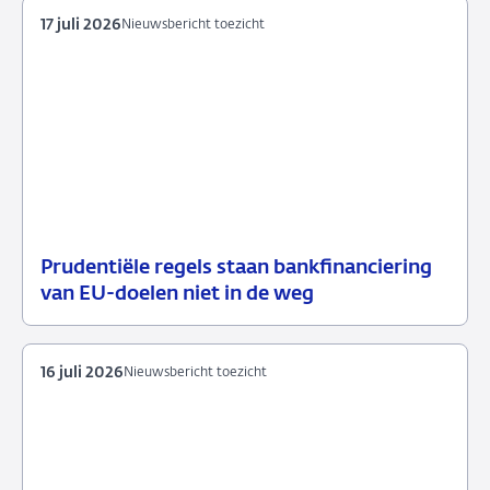
17 juli 2026
Nieuwsbericht toezicht
Prudentiële regels staan bankfinanciering
17
Nieuwsbericht
van EU-doelen niet in de weg
juli
toezicht
2026
16 juli 2026
Nieuwsbericht toezicht