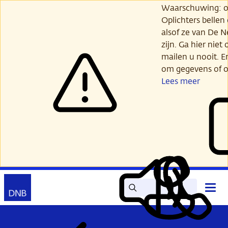
Ga
Waarschuwing: opl
verder
Oplichters bellen
naar
alsof ze van De 
hoofdinhoud
zijn. Ga hier niet 
mailen u nooit. E
om gegevens of o
Lees meer
Zoek
Contact
Hoof
Lees
Mijn
open
voor
DNB