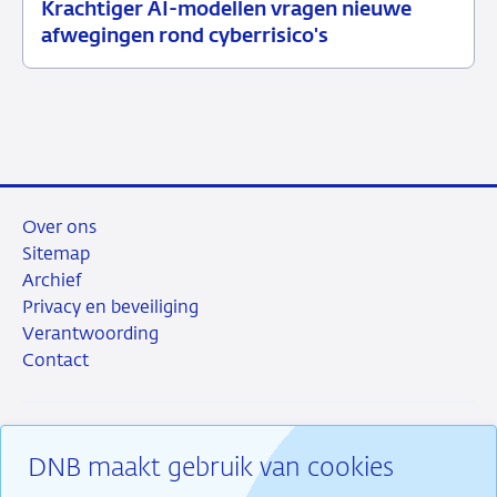
Krachtiger AI-modellen vragen nieuwe
10
Nieuwsbericht
afwegingen rond cyberrisico's
juli
toezicht
2026
Over ons
Sitemap
Archief
Privacy en beveiliging
Verantwoording
Contact
DNB maakt gebruik van cookies
RSS
Instagram
Linkedin
X