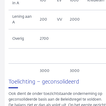
100
EV
1000
Kredieten
in A
Lening aan
200
VV
2000
A
Overig
2700
3000
3000
Toelichting – geconsolideerd
Ook dient de onder toezichtstaande onderneming op
geconsolideerde basis aan de Beleidsregel te voldoen.
De balans ziet er dan als volgt uit. Op het eerste gezicht