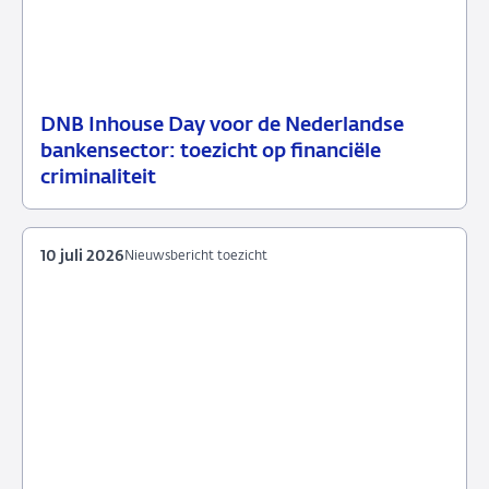
DNB Inhouse Day voor de Nederlandse
16
Nieuwsbericht
bankensector: toezicht op financiële
juli
toezicht
criminaliteit
2026
10 juli 2026
Nieuwsbericht toezicht