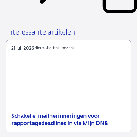
Interessante artikelen
21 juli 2026
Nieuwsbericht toezicht
Schakel e-mailherinneringen voor
21
Nieuwsbericht
rapportagedeadlines in via Mijn DNB
juli
toezicht
2026