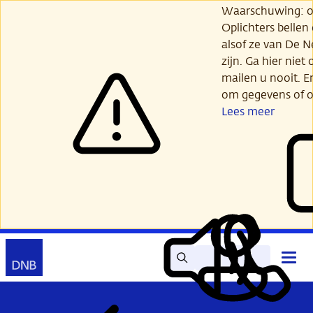
Ga
Waarschuwing: opl
verder
Oplichters bellen
naar
alsof ze van De 
hoofdinhoud
zijn. Ga hier niet 
mailen u nooit. E
om gegevens of o
Lees meer
Zoek
Contact
Hoof
Lees
Mijn
open
voor
DNB