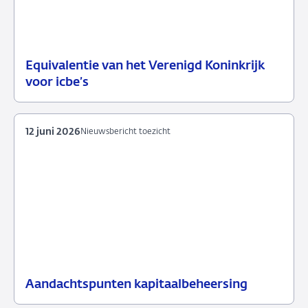
Equivalentie van het Verenigd Koninkrijk
15
Nieuwsbericht
voor icbe’s
juni
toezicht
2026
12 juni 2026
Nieuwsbericht toezicht
Aandachtspunten kapitaalbeheersing
12
Nieuwsbericht