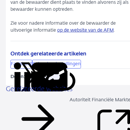
van de bewaarder dient plaats te vinden alvorens zij als
bewaarder kunnen optreden.
Zie voor nadere informatie over de bewaarder de
uitvoerige informatie
op de website van de AFM
.
Ontdek gerelateerde artikelen
Factsheet
Beleggingsinstellingen
Delen:
Kopieer
Deel
Deel
Deel
Deel
deze
via
via
via
via
Gerelateerde websites
URL
LinkedIn
X
Facebook
e-
Autoriteit Financiële Markt
mail