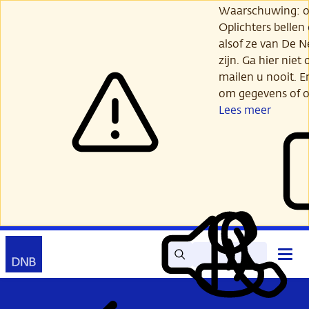
Ga
Waarschuwing: opl
verder
Oplichters bellen
naar
alsof ze van De 
hoofdinhoud
zijn. Ga hier niet 
mailen u nooit. E
om gegevens of o
Lees meer
Zoek
Contact
Hoof
Lees
Mijn
open
voor
DNB