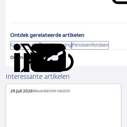
Ontdek gerelateerde artikelen
Good practice
Bedrijfsvoering
Pensioenfondsen
Delen:
Kopieer
Deel
Deel
Deel
Deel
deze
via
via
via
via
URL
LinkedIn
X
Facebook
e-
Interessante artikelen
mail
29 juli 2026
Nieuwsbericht toezicht