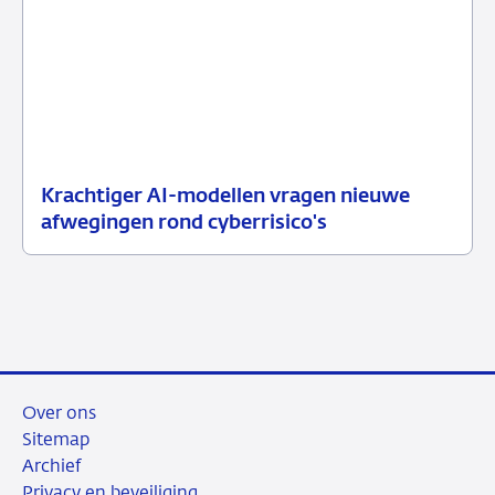
Krachtiger AI-modellen vragen nieuwe
10
Nieuwsbericht
afwegingen rond cyberrisico's
juli
toezicht
2026
Over ons
Sitemap
Archief
Privacy en beveiliging