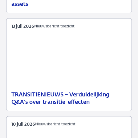
juli
toezicht
assets
2026
13 juli 2026
Nieuwsbericht toezicht
TRANSITIENIEUWS – Verduidelijking
13
Nieuwsbericht
Q&A’s over transitie-effecten
juli
toezicht
2026
10 juli 2026
Nieuwsbericht toezicht