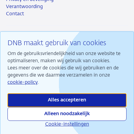
Verantwoording
Contact
DNB maakt gebruik van cookies
RSS
Instagram
Linkedin
X
Om de gebruiksvriendelijkheid van onze website te
optimaliseren, maken wij gebruik van cookies.
Lees meer over de cookies die wij gebruiken en de
gegevens die we daarmee verzamelen in onze
Wij maken ons sterk voor financiële stabiliteit en
cookie-policy
.
dragen daarmee bij aan duurzame welvaart in
Nederland.
Alles accepteren
Alleen noodzakelijk
Cookie-instellingen