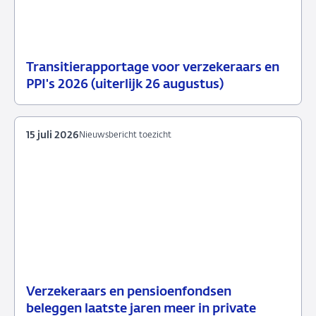
Transitierapportage voor verzekeraars en
29
Nieuwsbericht
PPI's 2026 (uiterlijk 26 augustus)
juli
toezicht
2026
15 juli 2026
Nieuwsbericht toezicht
Verzekeraars en pensioenfondsen
15
Nieuwsbericht
beleggen laatste jaren meer in private