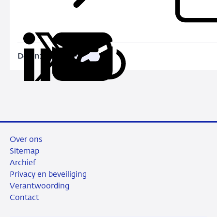
Delen:
Kopieer
Deel
Deel
Deel
Deel
deze
via
via
via
via
URL
LinkedIn
X
Facebook
e-
mail
Over ons
Sitemap
Archief
Privacy en beveiliging
Verantwoording
Contact