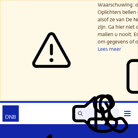
Ga
Waarschuwing: opl
verder
Oplichters bellen
naar
alsof ze van De 
hoofdinhoud
zijn. Ga hier niet 
mailen u nooit. E
om gegevens of o
Lees meer
Zoek
Contact
Hoof
Lees
Mijn
open
voor
DNB