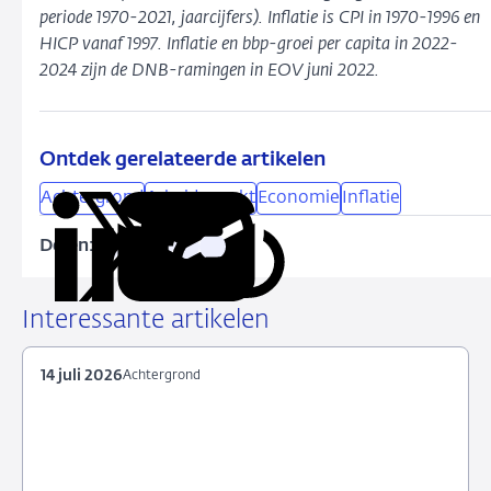
periode 1970-2021, jaarcijfers). Inflatie is CPI in 1970-1996 en
HICP vanaf 1997. Inflatie en bbp-groei per capita in 2022-
2024 zijn de DNB-ramingen in EOV juni 2022.
Ontdek gerelateerde artikelen
Achtergrond
Arbeidsmarkt
Economie
Inflatie
Delen:
Kopieer
Deel
Deel
Deel
Deel
deze
via
via
via
via
URL
LinkedIn
X
Facebook
e-
Interessante artikelen
mail
14 juli 2026
Achtergrond