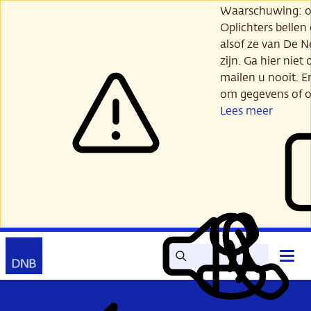
Ga
Waarschuwing: opl
verder
Oplichters bellen
naar
alsof ze van De 
hoofdinhoud
zijn. Ga hier niet 
mailen u nooit. E
om gegevens of o
Lees meer
Zoek
Contact
Hoof
Lees
Mijn
open
voor
DNB