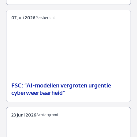
08
Blog
juli
2026
07 juli 2026
Persbericht
FSC: “AI-modellen vergroten urgentie
07
Persbericht
cyberweerbaarheid”
juli
2026
23 juni 2026
Achtergrond