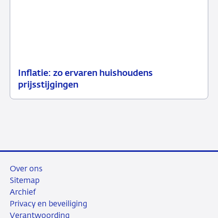
Inflatie: zo ervaren huishoudens
23
Achtergrond
prijsstijgingen
juni
2026
Over ons
Sitemap
Archief
Privacy en beveiliging
Verantwoording