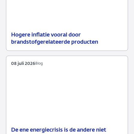
Hogere inflatie vooral door
14
Achtergrond
brandstofgerelateerde producten
juli
2026
08 juli 2026
Blog
De ene energiecrisis is de andere niet