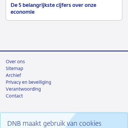
De 5 belangrijkste cijfers over onze
12
Achtergrond
economie
juni
2026
Over ons
Sitemap
Archief
Privacy en beveiliging
Verantwoording
Contact
DNB maakt gebruik van cookies
RSS
Instagram
Linkedin
X