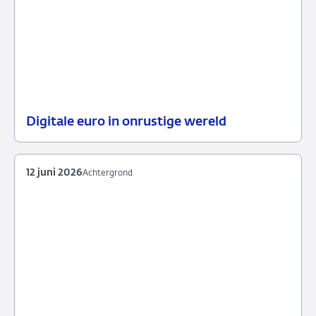
Digitale euro in onrustige wereld
18
Podcast
juni
2026
12 juni 2026
Achtergrond