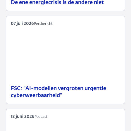
De ene energiecrisis is de andere niet
08
Blog
juli
2026
07 juli 2026
Persbericht
FSC: “AI-modellen vergroten urgentie
07
Persbericht
cyberweerbaarheid”
juli
2026
18 juni 2026
Podcast