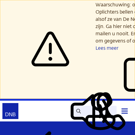
Ga
Waarschuwing: opl
verder
Oplichters bellen
naar
alsof ze van De 
hoofdinhoud
zijn. Ga hier niet 
mailen u nooit. E
om gegevens of o
Lees meer
Zoek
Contact
Hoof
Lees
Mijn
open
voor
DNB