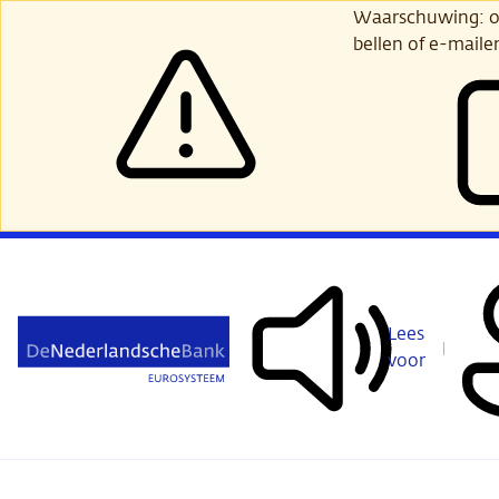
Ga
Waarschuwing: opl
verder
bellen of e-maile
naar
hoofdinhoud
Lees
voor