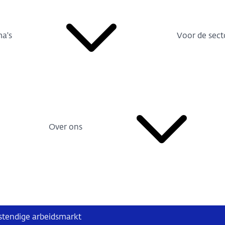
a's
Voor de sect
Over ons
stendige arbeidsmarkt