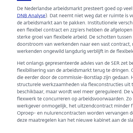
De Nederlandse arbeidsmarkt presteert goed op veel i
DNB Analyse
). Dat neemt niet weg dat er ruimte is 
de arbeidsmarkt aan te pakken. Institutionele versc
een flexibel contract en zzp’ers hebben de afgelope
sterke groei van flexibele arbeid. De schotten tuss
doorstroom van werkenden naar een vast contract, me
werkenden ongewild langdurig verblijft in de flexibele
Het onlangs gepresenteerde advies van de SER zet 
flexibilisering van de arbeidsmarkt terug te dringen.
die eerder door de commissie-Borstlap zijn gedaan. H
structurele werkzaamheden via flexconstructies uit 
beschikbaar, maar wordt wel meer gereguleerd. De 
flexwerk te concurreren op arbeidsvoorwaarden. Zo w
werkgever onmogelijk, het uitzendcontract minder fl
Oproep- en nulurencontracten worden vervangen do
deze maatregelen kan het nieuwe kabinet aan de slag