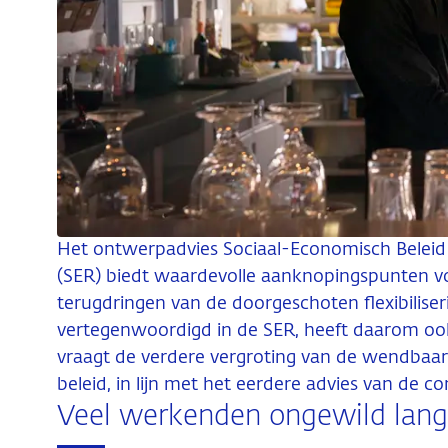
Het ontwerpadvies Sociaal-Economisch Belei
(SER) biedt waardevolle aanknopingspunten vo
terugdringen van de doorgeschoten flexibilise
vertegenwoordigd in de SER, heeft daarom oo
vraagt de verdere vergroting van de wendbaar
beleid, in lijn met het eerdere advies van de c
Veel werkenden ongewild langdu