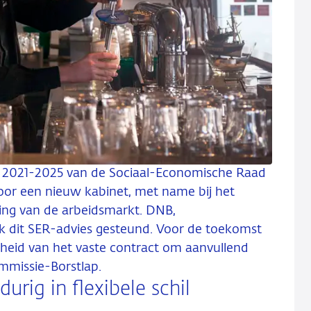
d 2021-2025 van de Sociaal-Economische Raad
or een nieuw kabinet, met name bij het
ring van de arbeidsmarkt. DNB,
k dit SER-advies gesteund. Voor de toekomst
heid van het vaste contract om aanvullend
ommissie-Borstlap.
rig in flexibele schil