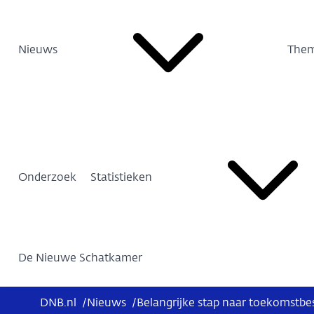
Nieuws
Them
Onderzoek
Statistieken
De Nieuwe Schatkamer
DNB.nl
/
Nieuws
/
Belangrijke stap naar toekomstbe