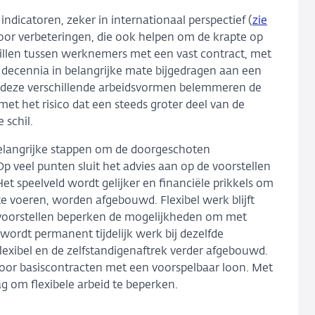
ndicatoren, zeker in internationaal perspectief (
zie
voor verbeteringen, die ook helpen om de krapte op
hillen tussen werknemers met een vast contract, met
n decennia in belangrijke mate bijgedragen aan een
en deze verschillende arbeidsvormen belemmeren de
t het risico dat een steeds groter deel van de
 schil.
belangrijke stappen om de doorgeschoten
 Op veel punten sluit het advies aan op de voorstellen
et speelveld wordt gelijker en financiële prikkels om
te voeren, worden afgebouwd. Flexibel werk blijft
voorstellen beperken de mogelijkheden om met
ordt permanent tijdelijk werk bij dezelfde
exibel en de zelfstandigenaftrek verder afgebouwd.
or basiscontracten met een voorspelbaar loon. Met
 om flexibele arbeid te beperken.