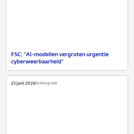
FSC: “AI-modellen vergroten urgentie
07
Persbericht
cyberweerbaarheid”
juli
2026
23 juni 2026
Achtergrond