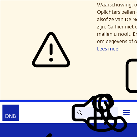
Ga
Waarschuwing: opl
verder
Oplichters bellen
naar
alsof ze van De 
hoofdinhoud
zijn. Ga hier niet 
mailen u nooit. E
om gegevens of o
Lees meer
Zoek
Contact
Hoof
Lees
Mijn
open
voor
DNB