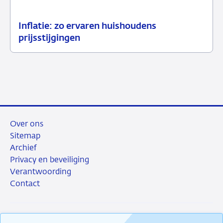
Inflatie: zo ervaren huishoudens
23
Achtergrond
prijsstijgingen
juni
2026
Over ons
Sitemap
Archief
Privacy en beveiliging
Verantwoording
Contact