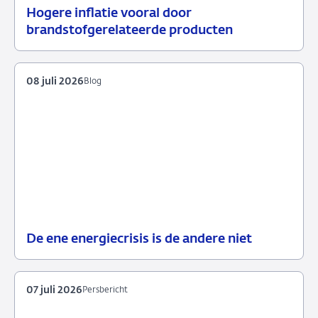
Hogere inflatie vooral door
14
Achtergrond
brandstofgerelateerde producten
juli
2026
08 juli 2026
Blog
De ene energiecrisis is de andere niet
08
Blog
juli
2026
07 juli 2026
Persbericht