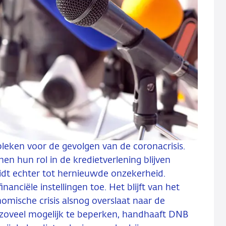
bleken voor de gevolgen van de coronacrisis.
n hun rol in de kredietverlening blijven
idt echter tot hernieuwde onzekerheid.
nciële instellingen toe. Het blijft van het
mische crisis alsnog overslaat naar de
zoveel mogelijk te beperken, handhaaft DNB