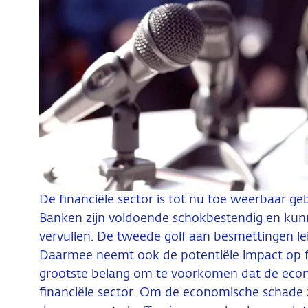
De financiële sector is tot nu toe weerbaar ge
Banken zijn voldoende schokbestendig en kunne
vervullen. De tweede golf aan besmettingen le
Daarmee neemt ook de potentiële impact op fina
grootste belang om te voorkomen dat de econo
financiële sector. Om de economische schade 