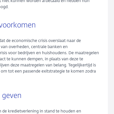
st niet kunnen worden afbetaald en hebben hun
oogd.
n voorkomen
dat de economische crisis overslaat naar de
 van overheden, centrale banken en
isis voor bedrijven en huishoudens. De maatregelen
act te kunnen dempen, in plaats van deze te
lijven deze maatregelen van belang. Tegelijkertijd is
jk om tot een passende exitstrategie te komen zodra
e geven
de kredietverlening in stand te houden en