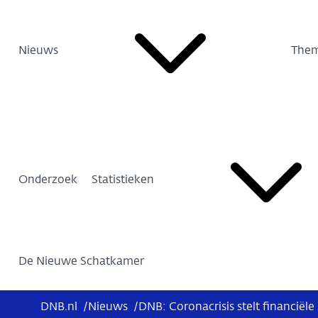
Nieuws
Them
Onderzoek
Statistieken
De Nieuwe Schatkamer
DNB.nl
/
Nieuws
/
DNB: Coronacrisis stelt financiële