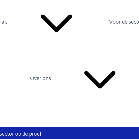
a's
Voor de sect
Over ons
 sector op de proef