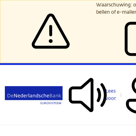
Ga
Waarschuwing: opl
verder
bellen of e-maile
naar
hoofdinhoud
Lees
voor