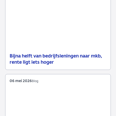
Bijna helft van bedrijfsleningen naar mkb,
13
Nieuws
rente ligt iets hoger
mei
2026
06 mei 2026
Blog