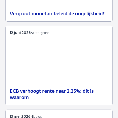
Vergroot monetair beleid de ongelijkheid?
18
Achtergrond
juni
2026
12 juni 2026
Achtergrond
ECB verhoogt rente naar 2,25%: dit is
12
Achtergrond
waarom
juni
2026
13 mei 2026
Nieuws