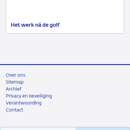
Het werk ná de golf
06
Blog
mei
2026
Over ons
Sitemap
Archief
Privacy en beveiliging
Verantwoording
Contact