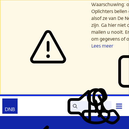
Ga
Waarschuwing: opl
verder
Oplichters bellen
naar
alsof ze van De 
hoofdinhoud
zijn. Ga hier niet 
mailen u nooit. E
om gegevens of o
Lees meer
Zoek
Contact
Hoof
Lees
Mijn
open
voor
DNB