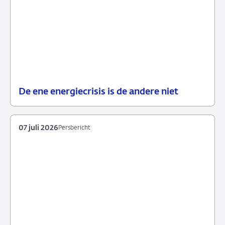
De ene energiecrisis is de andere niet
08
Blog
juli
2026
07 juli 2026
Persbericht