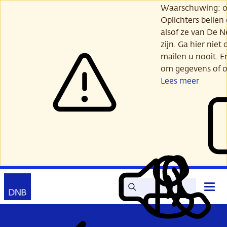
Ga
Waarschuwing: opl
verder
Oplichters bellen
naar
alsof ze van De 
hoofdinhoud
zijn. Ga hier niet 
mailen u nooit. E
om gegevens of o
Lees meer
Zoek
Contact
Hoof
Lees
Mijn
open
voor
DNB