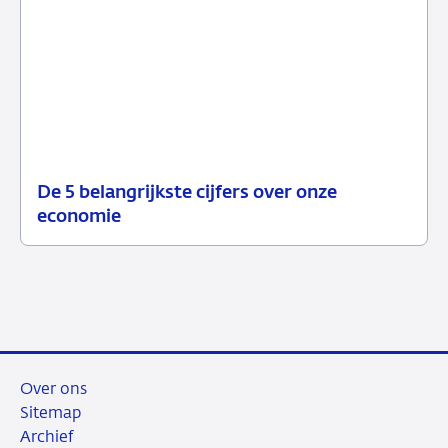
De 5 belangrijkste cijfers over onze
12
Achtergrond
economie
juni
2026
Over ons
Sitemap
Archief