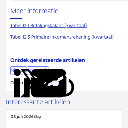
Meer informatie
Tabel 12.1 Betalingsbalans (kwartaal)
Tabel 12.5 Primaire inkomensrekening (kwartaal)
Ontdek gerelateerde artikelen
Nieuws
Economie
Delen:
Kopieer
Deel
Deel
Deel
Deel
deze
via
via
via
via
URL
LinkedIn
X
Facebook
e-
Interessante artikelen
mail
08 juli 2026
Blog