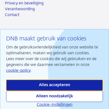
Privacy en beveiliging
Verantwoording
Contact
DNB maakt gebruik van cookies
RSS
Instagram
Linkedin
X
Om de gebruiksvriendelijkheid van onze website te
optimaliseren, maken wij gebruik van cookies.
Lees meer over de cookies die wij gebruiken en de
gegevens die we daarmee verzamelen in onze
Wij maken ons sterk voor financiële stabiliteit en
cookie-policy
.
dragen daarmee bij aan duurzame welvaart in
Nederland.
Alles accepteren
Alleen noodzakelijk
Cookie-instellingen