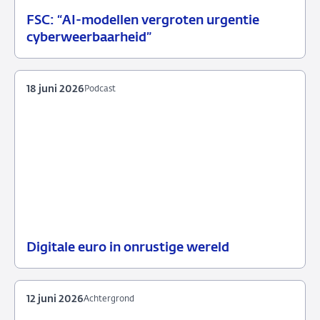
FSC: “AI-modellen vergroten urgentie
07
Persbericht
cyberweerbaarheid”
juli
2026
18 juni 2026
Podcast
Digitale euro in onrustige wereld
18
Podcast
juni
2026
12 juni 2026
Achtergrond