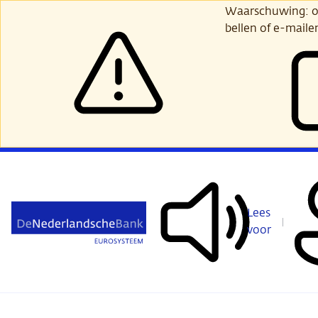
Ga
Waarschuwing: opl
verder
bellen of e-maile
naar
hoofdinhoud
Lees
voor