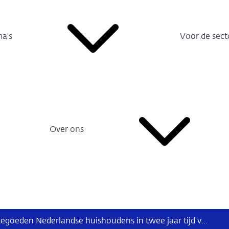
a's
Voor de sect
Over ons
Buitenlandse banktegoeden Nederlandse huishoudens in twee jaar tijd verdubbeld