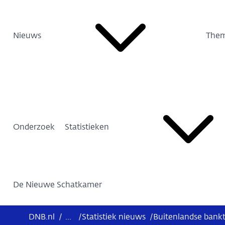
Nieuws
Them
Onderzoek
Statistieken
De Nieuwe Schatkamer
DNB.nl
/
...
/
Statistiek nieuws
/