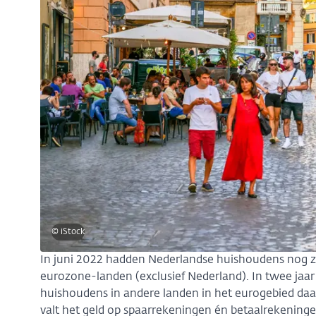
© iStock
In juni 2022 hadden Nederlandse huishoudens nog zo
eurozone-landen (exclusief Nederland). In twee jaar
huishoudens in andere landen in het eurogebied d
valt het geld op spaarrekeningen én betaalrekeninge