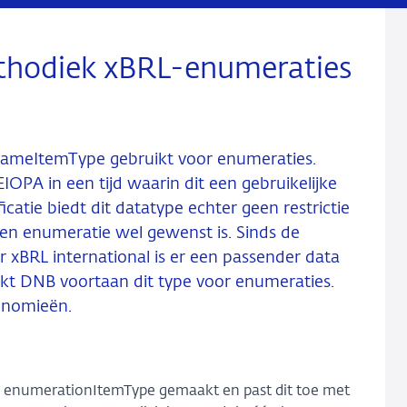
thodiek xBRL-enumeraties
NameItemType gebruikt voor enumeraties.
PA in een tijd waarin dit een gebruikelijke
catie biedt dit datatype echter geen restrictie
een enumeratie wel gewenst is. Sinds de
xBRL international is er een passender data
ikt DNB voortaan dit type voor enumeraties.
xonomieën.
n enumerationItemType gemaakt en past dit toe met