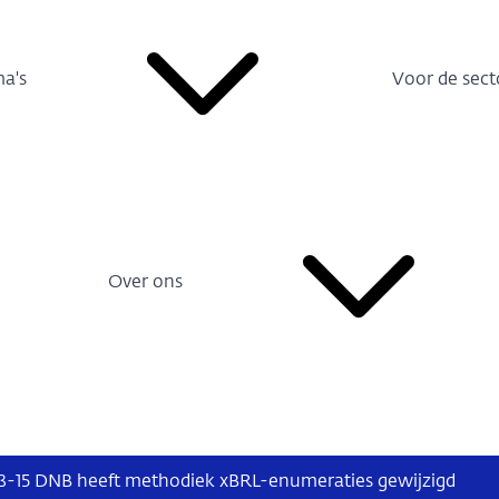
a's
Voor de sect
Over ons
-15 DNB heeft methodiek xBRL-enumeraties gewijzigd