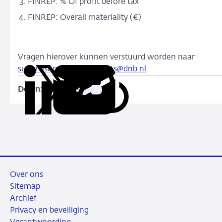
FINREP: % Of profit before tax
FINREP: Overall materiality (€)
Vragen hierover kunnen verstuurd worden naar
supervisory_data_requests@dnb.nl
.
Delen:
Kopieer
Deel
Deel
Deel
Deel
deze
via
via
via
via
URL
LinkedIn
X
Facebook
e-
mail
Over ons
Sitemap
Archief
Privacy en beveiliging