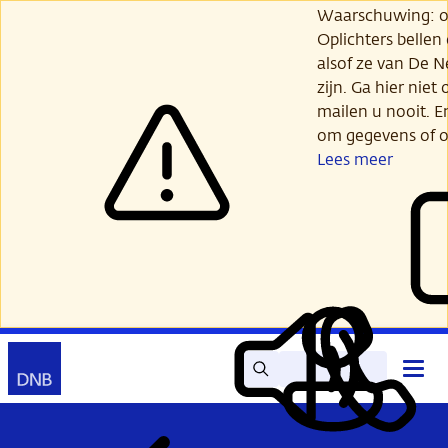
Ga
Waarschuwing: opl
verder
Oplichters bellen
naar
alsof ze van De 
hoofdinhoud
zijn. Ga hier niet 
mailen u nooit. E
om gegevens of o
Lees meer
Zoek
Contact
Hoof
Lees
Mijn
open
voor
DNB