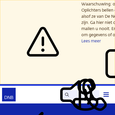
Ga
Waarschuwing: opl
verder
Oplichters bellen
naar
alsof ze van De 
hoofdinhoud
zijn. Ga hier niet 
mailen u nooit. E
om gegevens of o
Lees meer
Zoek
Contact
Hoof
Lees
Mijn
open
voor
DNB