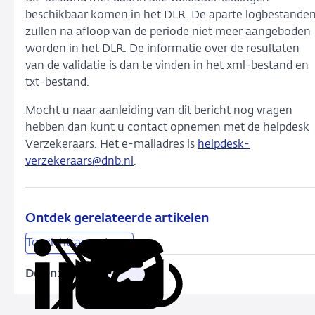
beschikbaar komen in het DLR. De aparte logbestande
zullen na afloop van de periode niet meer aangeboden
worden in het DLR. De informatie over de resultaten
van de validatie is dan te vinden in het xml-bestand en
txt-bestand.
Mocht u naar aanleiding van dit bericht nog vragen
hebben dan kunt u contact opnemen met de helpdesk
Verzekeraars. Het e-mailadres is
helpdesk-
verzekeraars@dnb.nl
.
Ontdek gerelateerde artikelen
Toezichtrapportages
Delen:
Kopieer
Deel
Deel
Deel
Deel
deze
via
via
via
via
URL