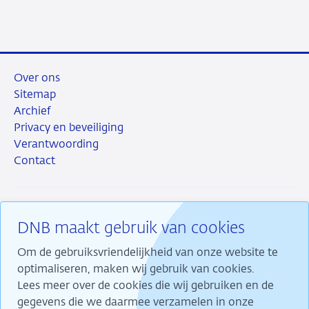
LinkedIn
X
Facebook
e-
mail
Over ons
Sitemap
Archief
Privacy en beveiliging
Verantwoording
Contact
DNB maakt gebruik van cookies
RSS
Instagram
Linkedin
X
Om de gebruiksvriendelijkheid van onze website te
optimaliseren, maken wij gebruik van cookies.
Lees meer over de cookies die wij gebruiken en de
gegevens die we daarmee verzamelen in onze
Wij maken ons sterk voor financiële stabiliteit en