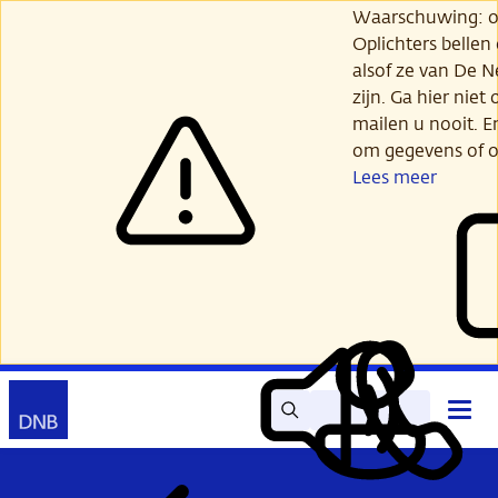
Ga
Waarschuwing: opl
verder
Oplichters bellen
naar
alsof ze van De 
hoofdinhoud
zijn. Ga hier niet 
mailen u nooit. E
om gegevens of o
Lees meer
Zoek
Contact
Hoof
Lees
Mijn
open
voor
DNB