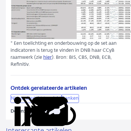
* Een toelichting en onderbouwing op de set aan
indicatoren is terug te vinden in DNB haar CCyB
raamwerk (zie
hier
). Bron: BIS, CBS, DNB, ECB,
Refinitiv.
Ontdek gerelateerde artikelen
Nieuwsbericht toezicht
Banken
Delen:
Kopieer
Deel
Deel
Deel
Deel
deze
via
via
via
via
URL
LinkedIn
X
Facebook
e-