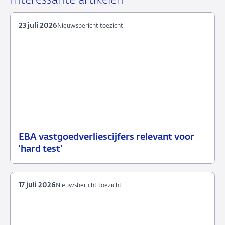
Interessante artikelen
mail
23 juli 2026
Nieuwsbericht toezicht
EBA vastgoedverliescijfers relevant voor
23
Nieuwsbericht
'hard test'
juli
toezicht
2026
17 juli 2026
Nieuwsbericht toezicht