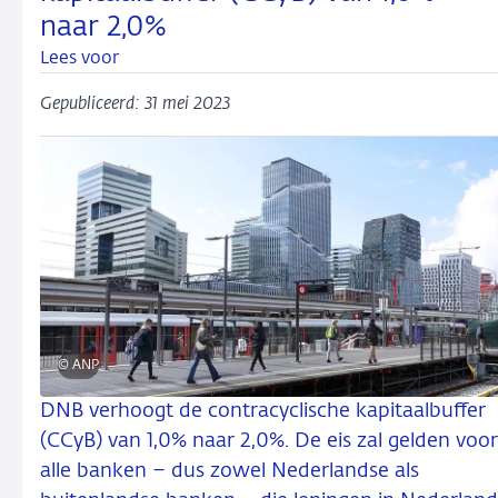
naar 2,0%
Lees voor
Gepubliceerd: 31 mei 2023
© ANP
DNB verhoogt de contracyclische kapitaalbuffer
(CCyB) van 1,0% naar 2,0%. De eis zal gelden voor
alle banken – dus zowel Nederlandse als