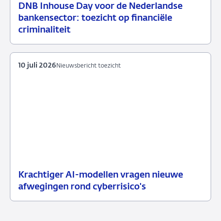
DNB Inhouse Day voor de Nederlandse
16
Nieuwsbericht
bankensector: toezicht op financiële
juli
toezicht
criminaliteit
2026
10 juli 2026
Nieuwsbericht toezicht
Krachtiger AI-modellen vragen nieuwe
10
Nieuwsbericht
afwegingen rond cyberrisico's
juli
toezicht
2026