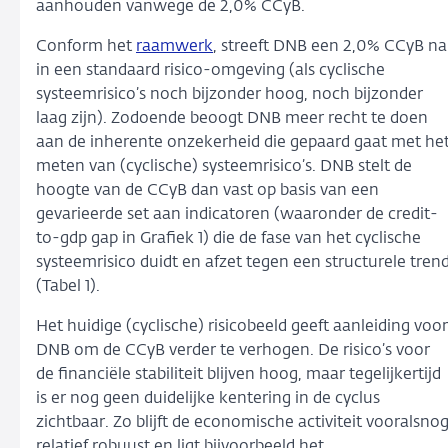
aanhouden vanwege de 2,0% CCyB.
Conform het
raamwerk
, streeft DNB een 2,0% CCyB na
in een standaard risico-omgeving (als cyclische
systeemrisico’s noch bijzonder hoog, noch bijzonder
laag zijn). Zodoende beoogt DNB meer recht te doen
aan de inherente onzekerheid die gepaard gaat met he
meten van (cyclische) systeemrisico’s. DNB stelt de
hoogte van de CCyB dan vast op basis van een
gevarieerde set aan indicatoren (waaronder de credit-
to-gdp gap in Grafiek 1) die de fase van het cyclische
systeemrisico duidt en afzet tegen een structurele tren
(Tabel 1).
Het huidige (cyclische) risicobeeld geeft aanleiding voor
DNB om de CCyB verder te verhogen. De risico’s voor
de financiële stabiliteit blijven hoog, maar tegelijkertijd
is er nog geen duidelijke kentering in de cyclus
zichtbaar. Zo blijft de economische activiteit vooralsno
relatief robuust en ligt bijvoorbeeld het