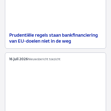
Prudentiële regels staan bankfinanciering
17
Nieuwsbericht
van EU-doelen niet in de weg
juli
toezicht
2026
16 juli 2026
Nieuwsbericht toezicht