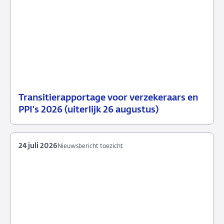
Transitierapportage voor verzekeraars en
29
Nieuwsbericht
PPI's 2026 (uiterlijk 26 augustus)
juli
toezicht
2026
24 juli 2026
Nieuwsbericht toezicht