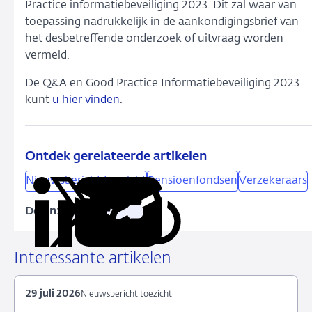
Practice informatiebeveiliging 2023. Dit zal waar van
toepassing nadrukkelijk in de aankondigingsbrief van
het desbetreffende onderzoek of uitvraag worden
vermeld.
De Q&A en Good Practice Informatiebeveiliging 2023
kunt
u hier vinden
.
Ontdek gerelateerde artikelen
Nieuwsbericht toezicht
Pensioenfondsen
Verzekeraars
Delen:
Kopieer
Deel
Deel
Deel
Deel
deze
via
via
via
via
URL
LinkedIn
X
Facebook
e-
Interessante artikelen
mail
29 juli 2026
Nieuwsbericht toezicht