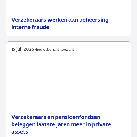
Verzekeraars werken aan beheersing
24
Nieuwsbericht
interne fraude
juli
toezicht
2026
15 juli 2026
Nieuwsbericht toezicht
Verzekeraars en pensioenfondsen
15
Nieuwsbericht
beleggen laatste jaren meer in private
juli
toezicht
assets