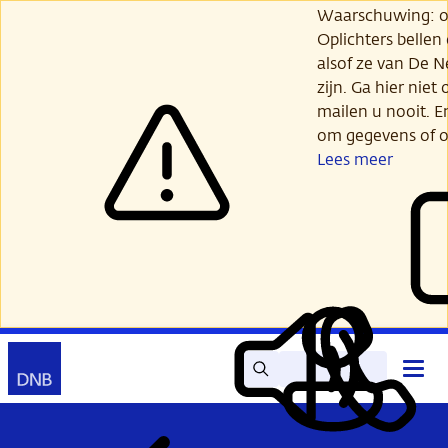
Ga
Waarschuwing: opl
verder
Oplichters bellen
naar
alsof ze van De 
hoofdinhoud
zijn. Ga hier niet 
mailen u nooit. E
om gegevens of o
Lees meer
Zoek
Contact
Hoof
Lees
Mijn
open
voor
DNB