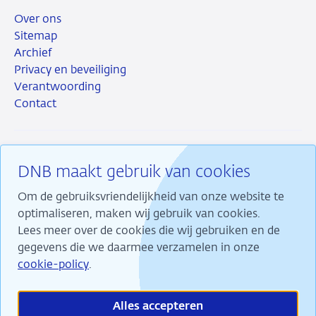
Over ons
Sitemap
Archief
Privacy en beveiliging
Verantwoording
Contact
DNB maakt gebruik van cookies
RSS
Instagram
Linkedin
X
Om de gebruiksvriendelijkheid van onze website te
optimaliseren, maken wij gebruik van cookies.
Lees meer over de cookies die wij gebruiken en de
gegevens die we daarmee verzamelen in onze
Wij maken ons sterk voor financiële stabiliteit en
cookie-policy
.
dragen daarmee bij aan duurzame welvaart in
Nederland.
Alles accepteren