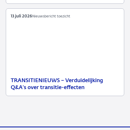
2026
13 juli 2026
Nieuwsbericht toezicht
TRANSITIENIEUWS – Verduidelijking
13
Nieuwsbericht
Q&A’s over transitie-effecten
juli
toezicht
2026