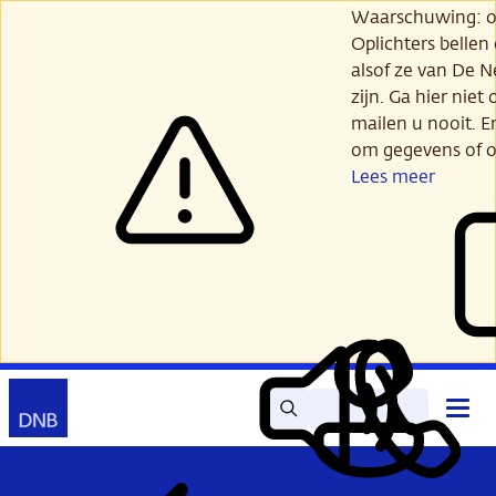
Ga
Waarschuwing: opl
verder
Oplichters bellen
naar
alsof ze van De 
hoofdinhoud
zijn. Ga hier niet 
mailen u nooit. E
om gegevens of o
Lees meer
Zoek
Contact
Hoof
Lees
Mijn
open
voor
DNB