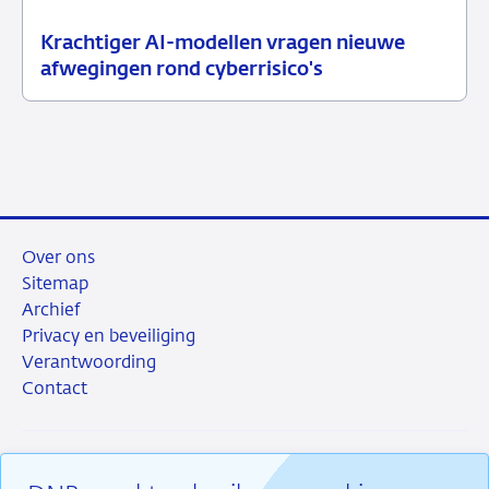
Krachtiger AI-modellen vragen nieuwe
10
Nieuwsbericht
afwegingen rond cyberrisico's
juli
toezicht
2026
Over ons
Sitemap
Archief
Privacy en beveiliging
Verantwoording
Contact