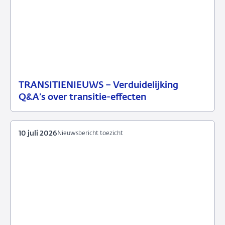
TRANSITIENIEUWS – Verduidelijking
13
Nieuwsbericht
Q&A’s over transitie-effecten
juli
toezicht
2026
10 juli 2026
Nieuwsbericht toezicht