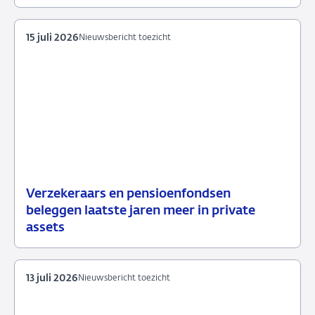
2026
15 juli 2026
Nieuwsbericht toezicht
Verzekeraars en pensioenfondsen
15
Nieuwsbericht
beleggen laatste jaren meer in private
juli
toezicht
assets
2026
13 juli 2026
Nieuwsbericht toezicht