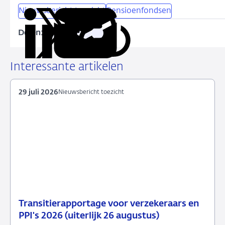
Nieuwsbericht toezicht
Pensioenfondsen
Delen:
Kopieer
Deel
Deel
Deel
Deel
deze
via
via
via
via
URL
LinkedIn
X
Facebook
e-
Interessante artikelen
mail
29 juli 2026
Nieuwsbericht toezicht
Transitierapportage voor verzekeraars en
29
Nieuwsbericht
PPI's 2026 (uiterlijk 26 augustus)
juli
toezicht