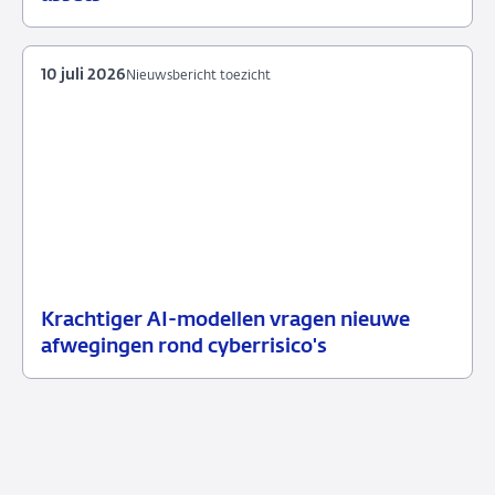
2026
10 juli 2026
Nieuwsbericht toezicht
Krachtiger AI-modellen vragen nieuwe
10
Nieuwsbericht
afwegingen rond cyberrisico's
juli
toezicht
2026