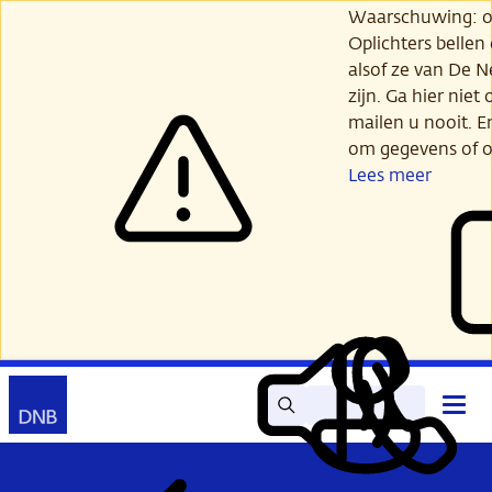
Ga
Waarschuwing: opl
verder
Oplichters bellen
naar
alsof ze van De 
hoofdinhoud
zijn. Ga hier niet 
mailen u nooit. E
om gegevens of o
Lees meer
Zoek
Contact
Hoof
Lees
Mijn
open
voor
DNB