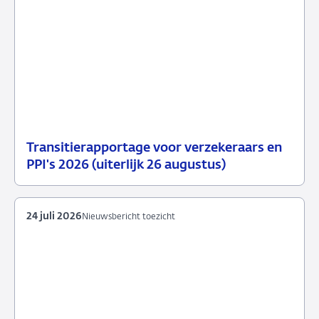
Transitierapportage voor verzekeraars en
29
Nieuwsbericht
PPI's 2026 (uiterlijk 26 augustus)
juli
toezicht
2026
24 juli 2026
Nieuwsbericht toezicht