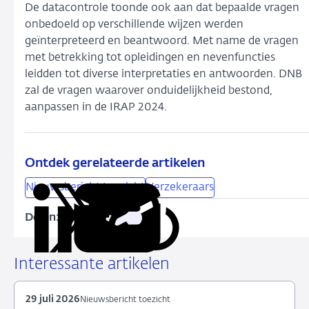
De datacontrole toonde ook aan dat bepaalde vragen
onbedoeld op verschillende wijzen werden
geïnterpreteerd en beantwoord. Met name de vragen
met betrekking tot opleidingen en nevenfuncties
leidden tot diverse interpretaties en antwoorden. DNB
zal de vragen waarover onduidelijkheid bestond,
aanpassen in de IRAP 2024.
Ontdek gerelateerde artikelen
Nieuwsbericht toezicht
Verzekeraars
Delen:
Kopieer
Deel
Deel
Deel
Deel
deze
via
via
via
via
URL
LinkedIn
X
Facebook
e-
Interessante artikelen
mail
29 juli 2026
Nieuwsbericht toezicht