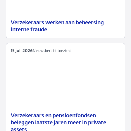
Verzekeraars werken aan beheersing
24
Nieuwsbericht
interne fraude
juli
toezicht
2026
15 juli 2026
Nieuwsbericht toezicht
Verzekeraars en pensioenfondsen
15
Nieuwsbericht
beleggen laatste jaren meer in private
juli
toezicht
assets