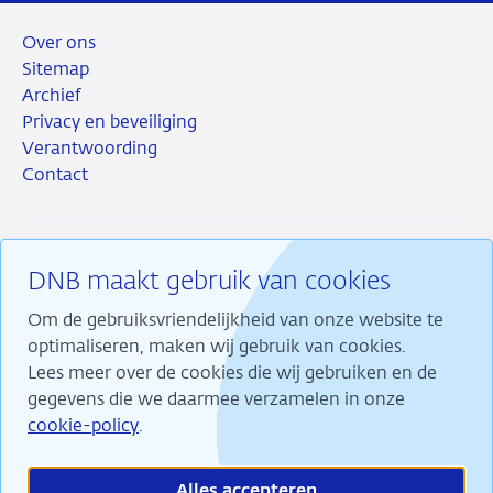
Over ons
Sitemap
Archief
Privacy en beveiliging
Verantwoording
Contact
DNB maakt gebruik van cookies
RSS
Instagram
Linkedin
X
Om de gebruiksvriendelijkheid van onze website te
optimaliseren, maken wij gebruik van cookies.
Lees meer over de cookies die wij gebruiken en de
gegevens die we daarmee verzamelen in onze
Wij maken ons sterk voor financiële stabiliteit en
cookie-policy
.
dragen daarmee bij aan duurzame welvaart in
Nederland.
Alles accepteren