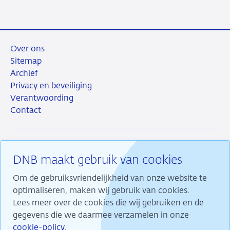
mail
Over ons
Sitemap
Archief
Privacy en beveiliging
Verantwoording
Contact
DNB maakt gebruik van cookies
RSS
Instagram
Linkedin
X
Om de gebruiksvriendelijkheid van onze website te
optimaliseren, maken wij gebruik van cookies.
Lees meer over de cookies die wij gebruiken en de
gegevens die we daarmee verzamelen in onze
Wij maken ons sterk voor financiële stabiliteit en
cookie-policy
.