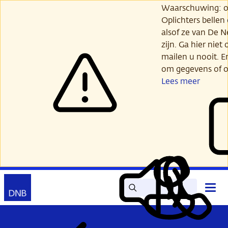
Ga
Waarschuwing: opl
verder
Oplichters bellen
naar
alsof ze van De 
hoofdinhoud
zijn. Ga hier niet 
mailen u nooit. E
om gegevens of o
Lees meer
Zoek
Contact
Hoof
Lees
Mijn
open
voor
DNB