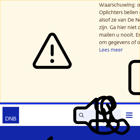
Ga
Waarschuwing: opl
verder
Oplichters bellen
naar
alsof ze van De 
hoofdinhoud
zijn. Ga hier niet 
mailen u nooit. E
om gegevens of o
Lees meer
Zoek
Contact
Hoof
Lees
Mijn
open
voor
DNB