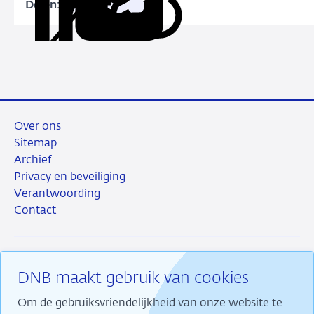
Delen:
Kopieer
Deel
Deel
Deel
Deel
whenever
deze
via
via
via
via
one
URL
LinkedIn
X
Facebook
e-
wants?
mail
Over ons
Sitemap
Archief
Privacy en beveiliging
Verantwoording
Contact
DNB maakt gebruik van cookies
RSS
Instagram
Linkedin
X
Om de gebruiksvriendelijkheid van onze website te