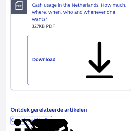
Cash usage in the Netherlands: How much,
where, when, who and whenever one
wants?
327KB PDF
Download
Cash
usage
in
the
Netherlands:
How
much,
where,
Ontdek gerelateerde artikelen
when,
Occasional Studies
who
and