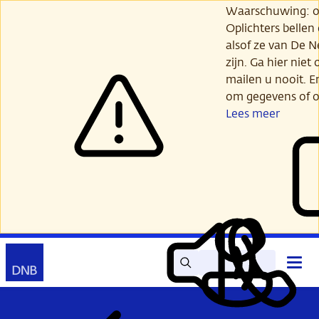
Ga
Waarschuwing: opl
verder
Oplichters bellen
naar
alsof ze van De 
hoofdinhoud
zijn. Ga hier niet 
mailen u nooit. E
om gegevens of o
Lees meer
Zoek
Contact
Hoof
Lees
Mijn
open
voor
DNB