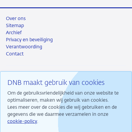
Over ons
Sitemap
Archief
Privacy en beveiliging
Verantwoording
Contact
DNB maakt gebruik van cookies
RSS
Instagram
Linkedin
X
Om de gebruiksvriendelijkheid van onze website te
optimaliseren, maken wij gebruik van cookies.
Lees meer over de cookies die wij gebruiken en de
gegevens die we daarmee verzamelen in onze
Wij maken ons sterk voor financiële stabiliteit en
cookie-policy
.
dragen daarmee bij aan duurzame welvaart in
Nederland.