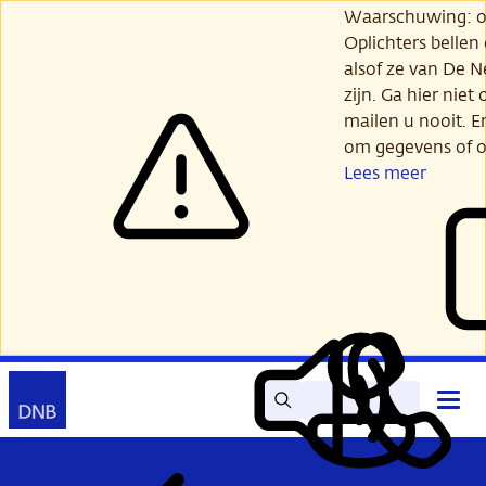
Ga
Waarschuwing: opl
verder
Oplichters bellen
naar
alsof ze van De 
hoofdinhoud
zijn. Ga hier niet 
mailen u nooit. E
om gegevens of o
Lees meer
Zoek
Contact
Hoof
Lees
Mijn
open
voor
DNB