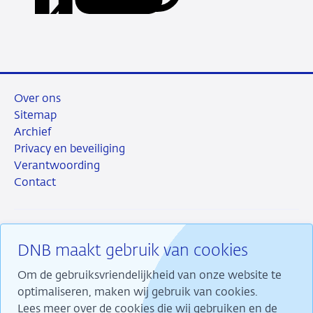
via
via
via
via
time
URL
LinkedIn
X
Facebook
e-
series
mail
perspective
Over ons
Sitemap
Archief
Privacy en beveiliging
Verantwoording
Contact
DNB maakt gebruik van cookies
RSS
Instagram
Linkedin
X
Om de gebruiksvriendelijkheid van onze website te
optimaliseren, maken wij gebruik van cookies.
Lees meer over de cookies die wij gebruiken en de