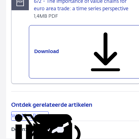
672 - The importance of value chains for
euro area trade: a time series perspective
1,4MB PDF
Download
672
-
The
importance
of
value
chains
for
Ontdek gerelateerde artikelen
euro
Working Papers
area
trade:
Delen:
Kopieer
Deel
Deel
Deel
Deel
a
deze