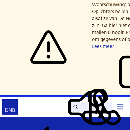
Ga
Waarschuwing: opl
verder
Oplichters bellen
naar
alsof ze van De 
hoofdinhoud
zijn. Ga hier niet 
mailen u nooit. E
om gegevens of o
Lees meer
Zoek
Contact
Hoof
Lees
Mijn
open
voor
DNB