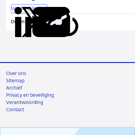
reaching
Working Papers
for
systematic
Delen:
Kopieer
Deel
Deel
Deel
Deel
yield:
deze
via
via
via
via
Financial
URL
LinkedIn
X
Facebook
e-
instability
mail
through
fire
sales
Over ons
Sitemap
Archief
Privacy en beveiliging
Verantwoording
Contact