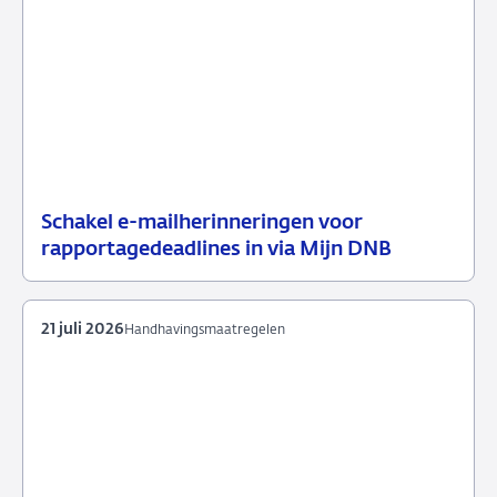
Schakel e-mailherinneringen voor
21
Nieuwsbericht
rapportagedeadlines in via Mijn DNB
juli
toezicht
2026
21 juli 2026
Handhavingsmaatregelen