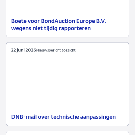
Boete voor BondAuction Europe B.V.
21
Handhavingsmaatregelen
wegens niet tijdig rapporteren
juli
2026
22 juni 2026
Nieuwsbericht toezicht
DNB-mail over technische aanpassingen
22
Nieuwsbericht
juni
toezicht