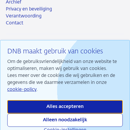
Archief
Privacy en beveiliging
Verantwoording
Contact
DNB maakt gebruik van cookies
RSS
Instagram
Linkedin
X
Om de gebruiksvriendelijkheid van onze website te
optimaliseren, maken wij gebruik van cookies.
Lees meer over de cookies die wij gebruiken en de
gegevens die we daarmee verzamelen in onze
Wij maken ons sterk voor financiële stabiliteit en
cookie-policy
.
dragen daarmee bij aan duurzame welvaart in
Nederland.
Alles accepteren
Alleen noodzakelijk