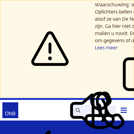
Ga
Waarschuwing: opl
verder
Oplichters bellen
naar
alsof ze van De 
hoofdinhoud
zijn. Ga hier niet 
mailen u nooit. E
om gegevens of o
Lees meer
Zoek
Contact
Hoof
Lees
Mijn
open
voor
DNB