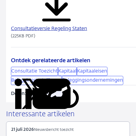
Consultatieversie Regeling Staten
(225KB PDF)
Ontdek gerelateerde artikelen
Consultatie Toezicht
Kapitaal
Kapitaaleisen
Beleggingsinstellingen
Beleggingsondernemingen
Delen:
Kopieer
Deel
Deel
Deel
Deel
deze
via
via
via
via
URL
LinkedIn
X
Facebook
e-
Interessante artikelen
mail
21 juli 2026
Nieuwsbericht toezicht