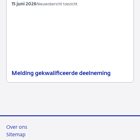
2026
15 juni 2026
Nieuwsbericht toezicht
Melding gekwalificeerde deelneming
15
Nieuwsbericht
juni
toezicht
2026
Over ons
Sitemap