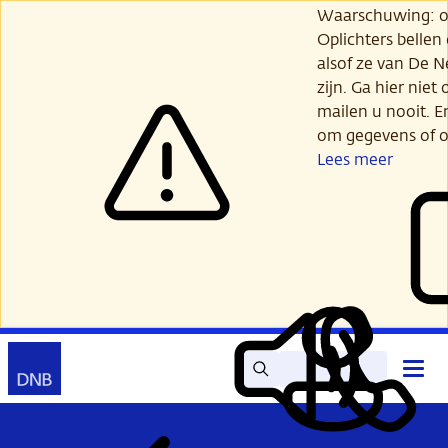
Ga
Waarschuwing: opl
verder
Oplichters bellen
naar
alsof ze van De 
hoofdinhoud
zijn. Ga hier niet 
mailen u nooit. E
om gegevens of o
Lees meer
Zoek
Contact
Hoof
Lees
Mijn
open
voor
DNB