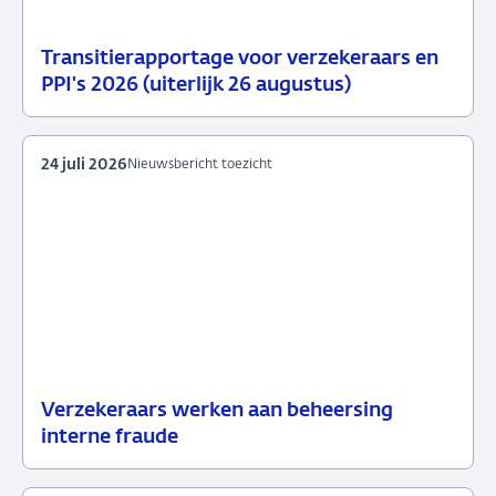
Transitierapportage voor verzekeraars en
29
Nieuwsbericht
PPI's 2026 (uiterlijk 26 augustus)
juli
toezicht
2026
24 juli 2026
Nieuwsbericht toezicht
Verzekeraars werken aan beheersing
24
Nieuwsbericht
interne fraude
juli
toezicht
2026