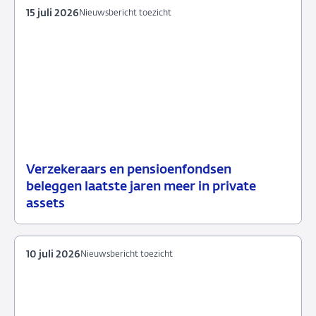
15 juli 2026
Nieuwsbericht toezicht
Verzekeraars en pensioenfondsen
15
Nieuwsbericht
beleggen laatste jaren meer in private
juli
toezicht
assets
2026
10 juli 2026
Nieuwsbericht toezicht