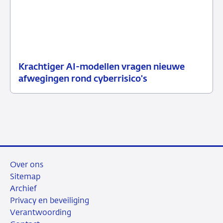
Krachtiger AI-modellen vragen nieuwe
10
Nieuwsbericht
afwegingen rond cyberrisico's
juli
toezicht
2026
Over ons
Sitemap
Archief
Privacy en beveiliging
Verantwoording