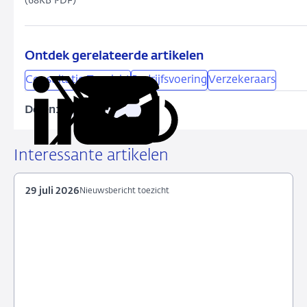
(68KB PDF)
Ontdek gerelateerde artikelen
Consultatie Toezicht
Bedrijfsvoering
Verzekeraars
Delen:
Kopieer
Deel
Deel
Deel
Deel
deze
via
via
via
via
URL
LinkedIn
X
Facebook
e-
Interessante artikelen
mail
29 juli 2026
Nieuwsbericht toezicht