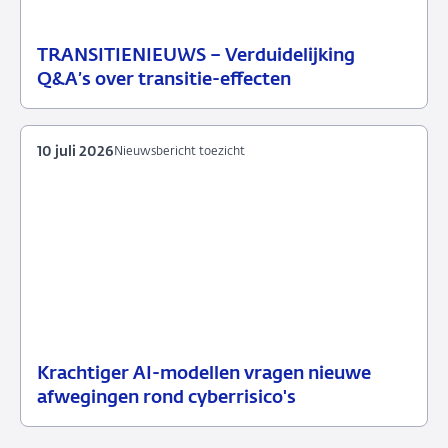
TRANSITIENIEUWS – Verduidelijking
13
Nieuwsbericht
Q&A’s over transitie-effecten
juli
toezicht
2026
10 juli 2026
Nieuwsbericht toezicht
Krachtiger AI-modellen vragen nieuwe
10
Nieuwsbericht
afwegingen rond cyberrisico's
juli
toezicht
2026