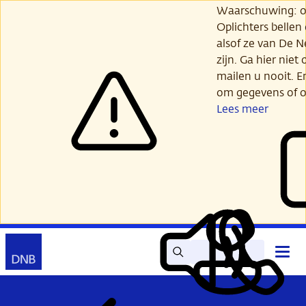
Ga
Waarschuwing: opl
verder
Oplichters bellen
naar
alsof ze van De 
hoofdinhoud
zijn. Ga hier niet 
mailen u nooit. E
om gegevens of o
Lees meer
Zoek
Contact
Hoof
Lees
Mijn
open
voor
DNB