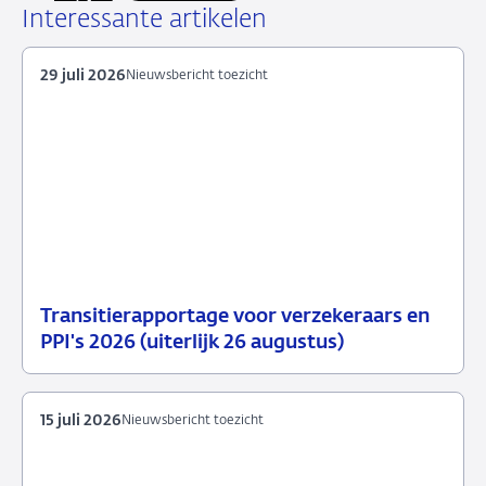
LinkedIn
X
Facebook
e-
Interessante artikelen
mail
29 juli 2026
Nieuwsbericht toezicht
Transitierapportage voor verzekeraars en
29
Nieuwsbericht
PPI's 2026 (uiterlijk 26 augustus)
juli
toezicht
2026
15 juli 2026
Nieuwsbericht toezicht