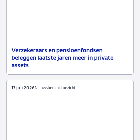
Verzekeraars en pensioenfondsen
15
Nieuwsbericht
beleggen laatste jaren meer in private
juli
toezicht
assets
2026
13 juli 2026
Nieuwsbericht toezicht