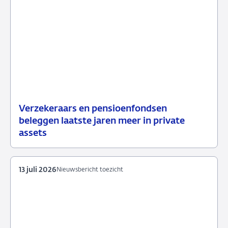
Verzekeraars en pensioenfondsen
15
Nieuwsbericht
beleggen laatste jaren meer in private
juli
toezicht
assets
2026
13 juli 2026
Nieuwsbericht toezicht