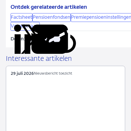
Ontdek gerelateerde artikelen
Factsheet
Pensioenfondsen
Premiepensioeninstellinge
Verzekeraars
Delen:
Kopieer
Deel
Deel
Deel
Deel
deze
via
via
via
via
URL
LinkedIn
X
Facebook
e-
Interessante artikelen
mail
29 juli 2026
Nieuwsbericht toezicht