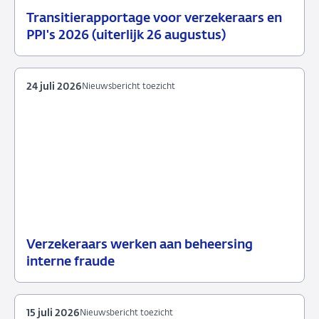
Transitierapportage voor verzekeraars en
29
Nieuwsbericht
PPI's 2026 (uiterlijk 26 augustus)
juli
toezicht
2026
24 juli 2026
Nieuwsbericht toezicht
Verzekeraars werken aan beheersing
24
Nieuwsbericht
interne fraude
juli
toezicht
2026
15 juli 2026
Nieuwsbericht toezicht