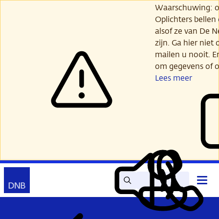
Ga
Waarschuwing: opl
verder
Oplichters bellen
naar
alsof ze van De 
hoofdinhoud
zijn. Ga hier niet 
mailen u nooit. E
om gegevens of o
Lees meer
Zoek
Contact
Hoof
Lees
Mijn
open
voor
DNB