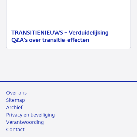
TRANSITIENIEUWS – Verduidelijking
13
Nieuwsbericht
Q&A’s over transitie-effecten
juli
toezicht
2026
Over ons
Sitemap
Archief
Privacy en beveiliging
Verantwoording
Contact