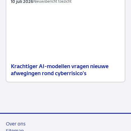
10 juli 2026
Nieuwsbericht toezicht
Krachtiger AI-modellen vragen nieuwe
10
Nieuwsbericht
afwegingen rond cyberrisico's
juli
toezicht
2026
Over ons