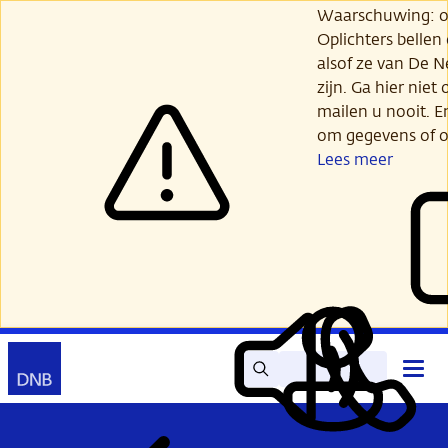
Ga
Waarschuwing: opl
verder
Oplichters bellen
naar
alsof ze van De 
hoofdinhoud
zijn. Ga hier niet 
mailen u nooit. E
om gegevens of o
Lees meer
Zoek
Contact
Hoof
Lees
Mijn
open
voor
DNB