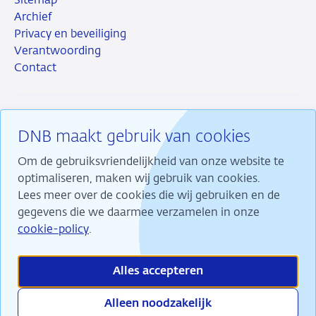
Sitemap
Archief
Privacy en beveiliging
Verantwoording
Contact
DNB maakt gebruik van cookies
RSS
Instagram
Linkedin
X
Om de gebruiksvriendelijkheid van onze website te
optimaliseren, maken wij gebruik van cookies.
Lees meer over de cookies die wij gebruiken en de
gegevens die we daarmee verzamelen in onze
Wij maken ons sterk voor financiële stabiliteit en
cookie-policy
.
dragen daarmee bij aan duurzame welvaart in
Nederland.
Alles accepteren
Alleen noodzakelijk