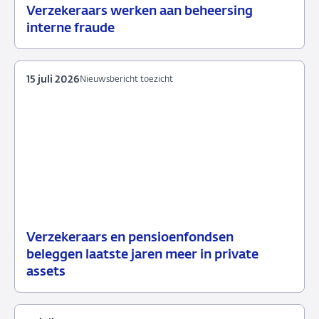
Verzekeraars werken aan beheersing
24
Nieuwsbericht
interne fraude
juli
toezicht
2026
15 juli 2026
Nieuwsbericht toezicht
Verzekeraars en pensioenfondsen
15
Nieuwsbericht
beleggen laatste jaren meer in private
juli
toezicht
assets
2026