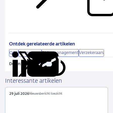
Ontdek gerelateerde artikelen
Q&A
Governance
Risicomanagement
Verzekeraars
Delen:
Kopieer
Deel
Deel
Deel
Deel
deze
via
via
via
via
URL
LinkedIn
X
Facebook
e-
Interessante artikelen
mail
29 juli 2026
Nieuwsbericht toezicht