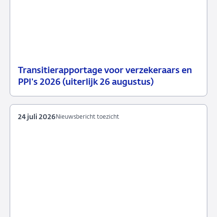
Transitierapportage voor verzekeraars en
29
Nieuwsbericht
PPI's 2026 (uiterlijk 26 augustus)
juli
toezicht
2026
24 juli 2026
Nieuwsbericht toezicht