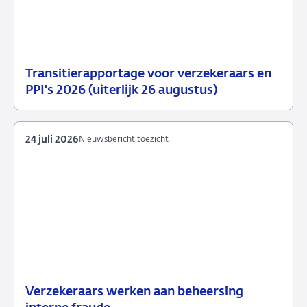
Transitierapportage voor verzekeraars en
29
Nieuwsbericht
PPI's 2026 (uiterlijk 26 augustus)
juli
toezicht
2026
24 juli 2026
Nieuwsbericht toezicht
Verzekeraars werken aan beheersing
24
Nieuwsbericht