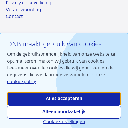
Privacy en beveiliging
Verantwoording
Contact
DNB maakt gebruik van cookies
RSS
Instagram
Linkedin
X
Om de gebruiksvriendelijkheid van onze website te
optimaliseren, maken wij gebruik van cookies.
Lees meer over de cookies die wij gebruiken en de
gegevens die we daarmee verzamelen in onze
Wij maken ons sterk voor financiële stabiliteit en
cookie-policy
.
dragen daarmee bij aan duurzame welvaart in
Nederland.
Alles accepteren
Alleen noodzakelijk
Cookie-instellingen