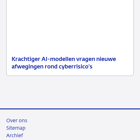
Krachtiger AI-modellen vragen nieuwe
10
Nieuwsbericht
afwegingen rond cyberrisico's
juli
toezicht
2026
Over ons
Sitemap
Archief