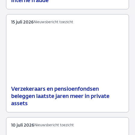
interne fraude
juli
toezicht
2026
15 juli 2026
Nieuwsbericht toezicht
Verzekeraars en pensioenfondsen
15
Nieuwsbericht
beleggen laatste jaren meer in private
juli
toezicht
assets
2026
10 juli 2026
Nieuwsbericht toezicht