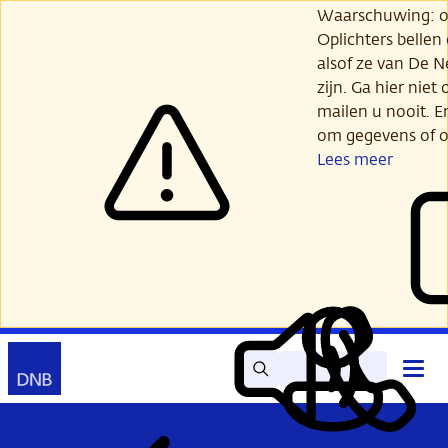
Ga
Waarschuwing: opl
verder
Oplichters bellen
naar
alsof ze van De 
hoofdinhoud
zijn. Ga hier niet 
mailen u nooit. E
om gegevens of o
Lees meer
Zoek
Contact
Hoof
Lees
Mijn
open
voor
DNB