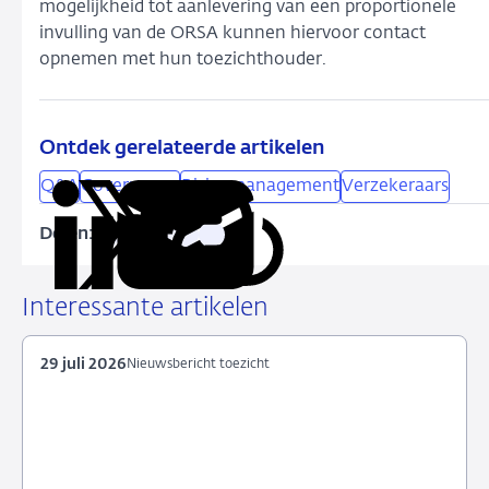
mogelijkheid tot aanlevering van een proportionele
invulling van de ORSA kunnen hiervoor contact
opnemen met hun toezichthouder.
Ontdek gerelateerde artikelen
Q&A
Governance
Risicomanagement
Verzekeraars
Delen:
Kopieer
Deel
Deel
Deel
Deel
deze
via
via
via
via
URL
LinkedIn
X
Facebook
e-
Interessante artikelen
mail
29 juli 2026
Nieuwsbericht toezicht