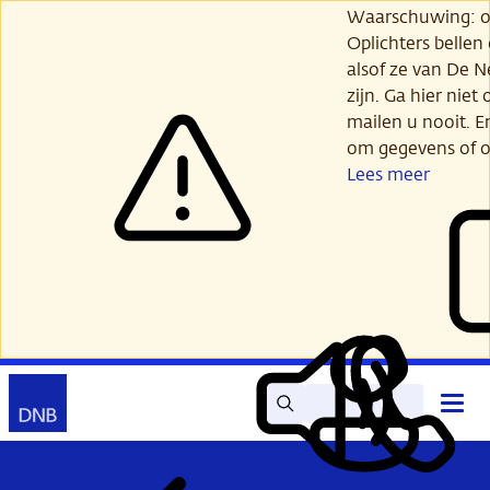
Ga
Waarschuwing: opl
verder
Oplichters bellen
naar
alsof ze van De 
hoofdinhoud
zijn. Ga hier niet 
mailen u nooit. E
om gegevens of o
Lees meer
Zoek
Contact
Hoof
Lees
Mijn
open
voor
DNB