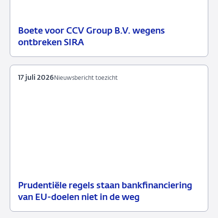
Boete voor CCV Group B.V. wegens
21
Handhavingsmaatregelen
ontbreken SIRA
juli
2026
17 juli 2026
Nieuwsbericht toezicht
Prudentiële regels staan bankfinanciering
17
Nieuwsbericht
van EU-doelen niet in de weg
juli
toezicht
2026