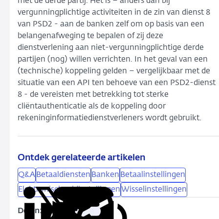
met de derde partij. Het is – anders dan bij
vergunningplichtige activiteiten in de zin van dienst 8
van PSD2 - aan de banken zelf om op basis van een
belangenafweging te bepalen of zij deze
dienstverlening aan niet-vergunningplichtige derde
partijen (nog) willen verrichten. In het geval van een
(technische) koppeling gelden – vergelijkbaar met de
situatie van een API ten behoeve van een PSD2-dienst
8 - de vereisten met betrekking tot sterke
cliëntauthenticatie als de koppeling door
rekeninginformatiedienstverleners wordt gebruikt.
Ontdek gerelateerde artikelen
Q&A
Betaaldiensten
Banken
Betaalinstellingen
Elektronischgeldinstellingen
Wisselinstellingen
Delen:
Kopieer
Deel
Deel
Deel
Deel