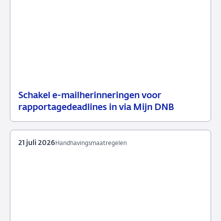
Schakel e-mailherinneringen voor
21
Nieuwsbericht
rapportagedeadlines in via Mijn DNB
juli
toezicht
2026
21 juli 2026
Handhavingsmaatregelen