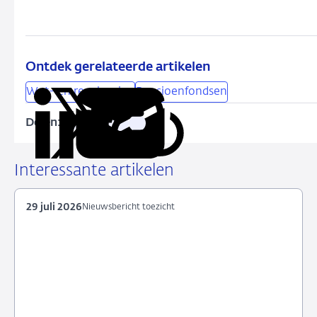
Ontdek gerelateerde artikelen
Wet- en regelgeving
Pensioenfondsen
Delen:
Kopieer
Deel
Deel
Deel
Deel
deze
via
via
via
via
URL
LinkedIn
X
Facebook
e-
Interessante artikelen
mail
29 juli 2026
Nieuwsbericht toezicht