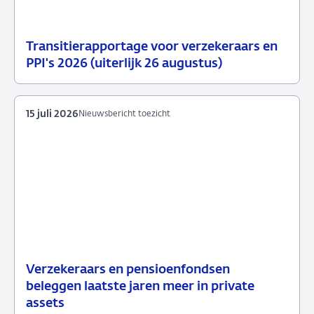
Transitierapportage voor verzekeraars en
29
Nieuwsbericht
PPI's 2026 (uiterlijk 26 augustus)
juli
toezicht
2026
15 juli 2026
Nieuwsbericht toezicht
Verzekeraars en pensioenfondsen
15
Nieuwsbericht
beleggen laatste jaren meer in private
juli
toezicht
assets