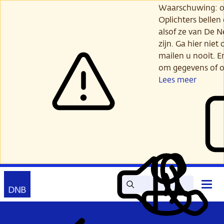
Ga
Waarschuwing: opl
verder
Oplichters bellen
naar
alsof ze van De 
hoofdinhoud
zijn. Ga hier niet 
mailen u nooit. E
om gegevens of o
Lees meer
Zoek
Contact
Hoof
Lees
Mijn
open
voor
DNB