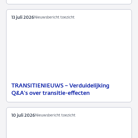
2026
13 juli 2026
Nieuwsbericht toezicht
TRANSITIENIEUWS – Verduidelijking
13
Nieuwsbericht
Q&A’s over transitie-effecten
juli
toezicht
2026
10 juli 2026
Nieuwsbericht toezicht