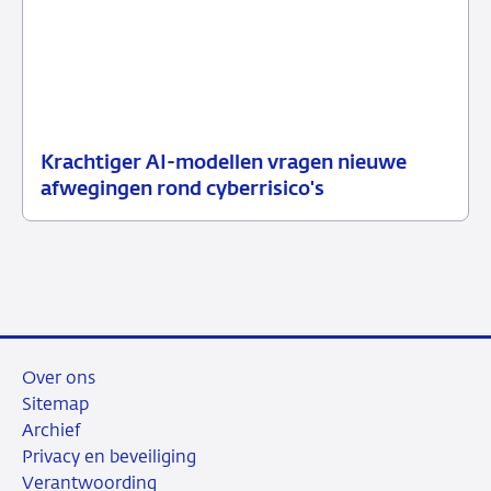
Krachtiger AI-modellen vragen nieuwe
10
Nieuwsbericht
afwegingen rond cyberrisico's
juli
toezicht
2026
Over ons
Sitemap
Archief
Privacy en beveiliging
Verantwoording