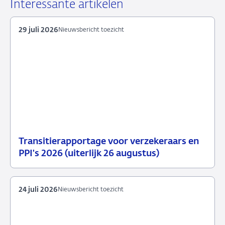
LinkedIn
X
Facebook
e-
Interessante artikelen
mail
29 juli 2026
Nieuwsbericht toezicht
Transitierapportage voor verzekeraars en
29
Nieuwsbericht
PPI's 2026 (uiterlijk 26 augustus)
juli
toezicht
2026
24 juli 2026
Nieuwsbericht toezicht