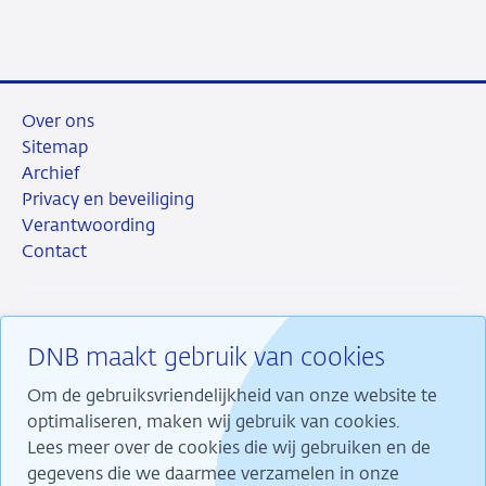
Over ons
Sitemap
Archief
Privacy en beveiliging
Verantwoording
Contact
DNB maakt gebruik van cookies
RSS
Instagram
Linkedin
X
Om de gebruiksvriendelijkheid van onze website te
optimaliseren, maken wij gebruik van cookies.
Lees meer over de cookies die wij gebruiken en de
gegevens die we daarmee verzamelen in onze
Wij maken ons sterk voor financiële stabiliteit en