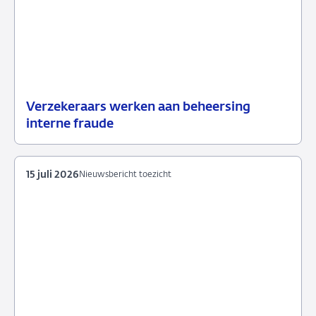
Verzekeraars werken aan beheersing
24
Nieuwsbericht
interne fraude
juli
toezicht
2026
15 juli 2026
Nieuwsbericht toezicht