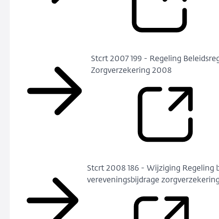
Stcrt 2007 199 - Regeling Beleidsre
Zorgverzekering 2008
Stcrt 2008 186 - Wijziging Reg­eling 
vereveningsbijdr­age zorgverzek­eri