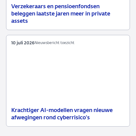
Verzekeraars en pensioenfondsen
15
Nieuwsbericht
beleggen laatste jaren meer in private
juli
toezicht
assets
2026
10 juli 2026
Nieuwsbericht toezicht
Krachtiger AI-modellen vragen nieuwe
10
Nieuwsbericht
afwegingen rond cyberrisico's
juli
toezicht
2026