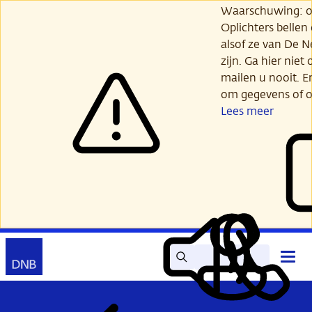
Ga
Waarschuwing: opl
verder
Oplichters bellen
naar
alsof ze van De 
hoofdinhoud
zijn. Ga hier niet 
mailen u nooit. E
om gegevens of o
Lees meer
Zoek
Contact
Hoof
Lees
Mijn
open
voor
DNB