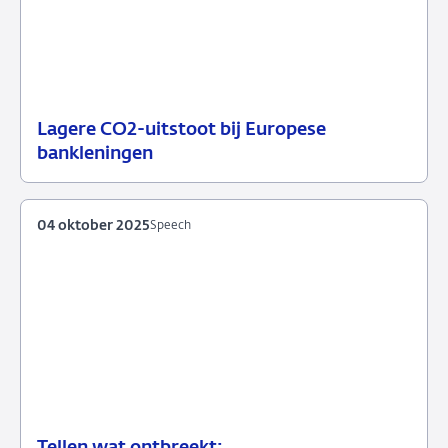
Lagere CO2-uitstoot bij Europese
02
Nieuws
bankleningen
december
2025
04 oktober 2025
Speech
Tellen wat ontbreekt: