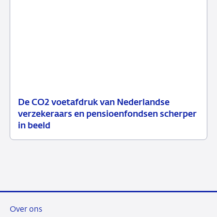
De CO2 voetafdruk van Nederlandse
10
Nieuws
verzekeraars en pensioenfondsen scherper
oktober
in beeld
2024
Over ons