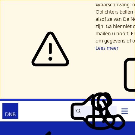
Ga
Waarschuwing: opl
verder
Oplichters bellen
naar
alsof ze van De 
hoofdinhoud
zijn. Ga hier niet 
mailen u nooit. E
om gegevens of o
Lees meer
Zoek
Contact
Hoof
Lees
Mijn
open
voor
DNB