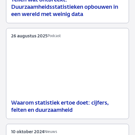
04
Speech
Duurzaamheidsstatistieken opbouwen in
oktober
een wereld met weinig data
2025
26 augustus 2025
Podcast
Waarom statistiek ertoe doet: cijfers,
26
Podcast
feiten en duurzaamheid
augustus
2025
10 oktober 2024
Nieuws