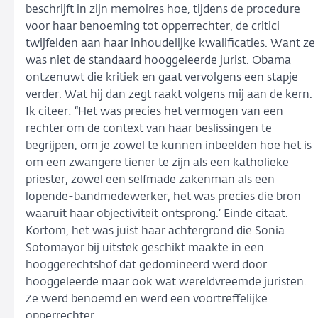
beschrijft in zijn memoires hoe, tijdens de procedure
voor haar benoeming tot opperrechter, de critici
twijfelden aan haar inhoudelijke kwalificaties. Want ze
was niet de standaard hooggeleerde jurist. Obama
ontzenuwt die kritiek en gaat vervolgens een stapje
verder. Wat hij dan zegt raakt volgens mij aan de kern.
Ik citeer: “Het was precies het vermogen van een
rechter om de context van haar beslissingen te
begrijpen, om je zowel te kunnen inbeelden hoe het is
om een zwangere tiener te zijn als een katholieke
priester, zowel een selfmade zakenman als een
lopende-bandmedewerker, het was precies die bron
waaruit haar objectiviteit ontsprong.’ Einde citaat.
Kortom, het was juist haar achtergrond die Sonia
Sotomayor bij uitstek geschikt maakte in een
hooggerechtshof dat gedomineerd werd door
hooggeleerde maar ook wat wereldvreemde juristen.
Ze werd benoemd en werd een voortreffelijke
opperrechter.