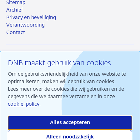
Sitemap
Archief
Privacy en beveiliging
Verantwoording
Contact
DNB maakt gebruik van cookies
RSS
Instagram
Linkedin
X
Om de gebruiksvriendelijkheid van onze website te
optimaliseren, maken wij gebruik van cookies.
Lees meer over de cookies die wij gebruiken en de
gegevens die we daarmee verzamelen in onze
Wij maken ons sterk voor financiële stabiliteit en
cookie-policy
.
dragen daarmee bij aan duurzame welvaart in
Nederland.
Alles accepteren
Alleen noodzakelijk