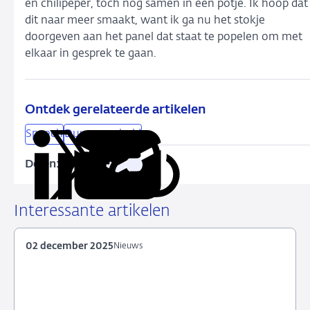
en chilipeper, toch nog samen in een potje. Ik hoop dat
dit naar meer smaakt, want ik ga nu het stokje
doorgeven aan het panel dat staat te popelen om met
elkaar in gesprek te gaan.
Ontdek gerelateerde artikelen
Speech
Duurzaamheid
Delen:
Kopieer
Deel
Deel
Deel
Deel
deze
via
via
via
via
URL
LinkedIn
X
Facebook
e-
Interessante artikelen
mail
02 december 2025
Nieuws