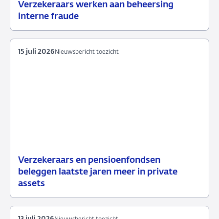
Verzekeraars werken aan beheersing
24
Nieuwsbericht
interne fraude
juli
toezicht
2026
15 juli 2026
Nieuwsbericht toezicht
Verzekeraars en pensioenfondsen
15
Nieuwsbericht
beleggen laatste jaren meer in private
juli
toezicht
assets
2026