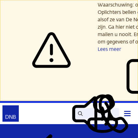
Ga
Waarschuwing: opl
verder
Oplichters bellen
naar
alsof ze van De 
hoofdinhoud
zijn. Ga hier niet 
mailen u nooit. E
om gegevens of o
Lees meer
Zoek
Contact
Hoof
Lees
Mijn
open
voor
DNB