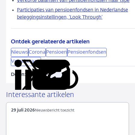
Verkorte balansen van pensioenfondsen naar type
Participaties van pensioenfondsen in Nederlandse
beleggingsinstellingen, ‘Look Through’
Ontdek gerelateerde artikelen
Nieuws
Corona
Pensioen
Pensioenfondsen
Verzekeraars
Delen:
Kopieer
Deel
Deel
Deel
Deel
deze
via
via
via
via
URL
LinkedIn
X
Facebook
e-
Interessante artikelen
mail
29 juli 2026
Nieuwsbericht toezicht