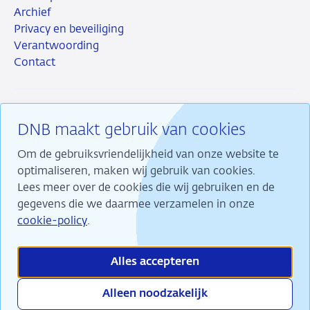
Archief
Privacy en beveiliging
Verantwoording
Contact
DNB maakt gebruik van cookies
RSS
Instagram
Linkedin
X
Om de gebruiksvriendelijkheid van onze website te
optimaliseren, maken wij gebruik van cookies.
Lees meer over de cookies die wij gebruiken en de
gegevens die we daarmee verzamelen in onze
Wij maken ons sterk voor financiële stabiliteit en
cookie-policy
.
dragen daarmee bij aan duurzame welvaart in
Nederland.
Alles accepteren
Alleen noodzakelijk