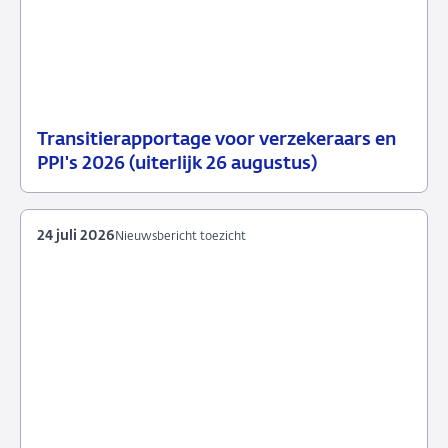
Transitierapportage voor verzekeraars en
29
Nieuwsbericht
PPI's 2026 (uiterlijk 26 augustus)
juli
toezicht
2026
24 juli 2026
Nieuwsbericht toezicht