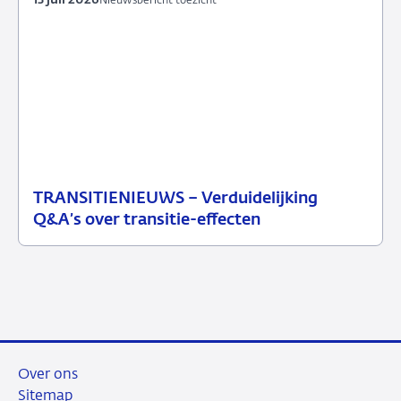
13 juli 2026
Nieuwsbericht toezicht
TRANSITIENIEUWS – Verduidelijking
13
Nieuwsbericht
Q&A’s over transitie-effecten
juli
toezicht
2026
Over ons
Sitemap