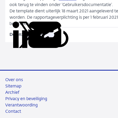
ook terug te vinden onder ‘Gebruikersdocumentatie’.
De template dient uiterlijk 18 maart 2021 aangeleverd t
worden. De rapportageverplichting is per 1 februari 2021
beschikbaar in DLR.
Delen:
Kopieer
Deel
Deel
Deel
Deel
deze
via
via
via
via
URL
LinkedIn
X
Facebook
e-
mail
Over ons
Sitemap
Archief
Privacy en beveiliging
Verantwoording
Contact