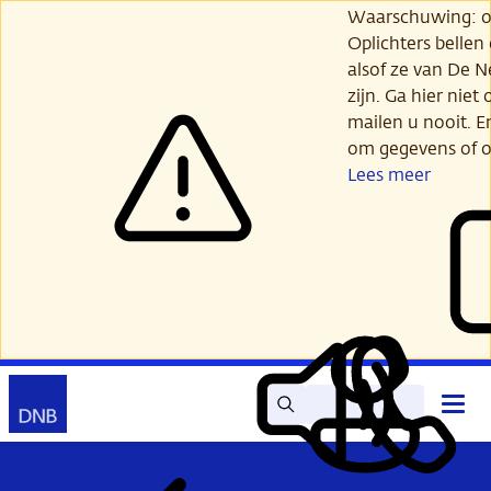
Ga
Waarschuwing: opl
verder
Oplichters bellen
naar
alsof ze van De 
hoofdinhoud
zijn. Ga hier niet 
mailen u nooit. E
om gegevens of o
Lees meer
Zoek
Contact
Hoof
Lees
Mijn
open
voor
DNB