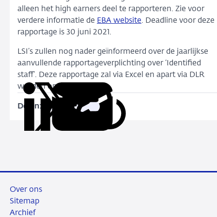
alleen het high earners deel te rapporteren. Zie voor
verdere informatie de
EBA website
. Deadline voor deze
rapportage is 30 juni 2021.
LSI’s zullen nog nader geïnformeerd over de jaarlijkse
aanvullende rapportageverplichting over ‘Identified
staff’. Deze rapportage zal via Excel en apart via DLR
worden opgevraagd.
Delen:
Kopieer
Deel
Deel
Deel
Deel
deze
via
via
via
via
URL
LinkedIn
X
Facebook
e-
mail
Over ons
Sitemap
Archief