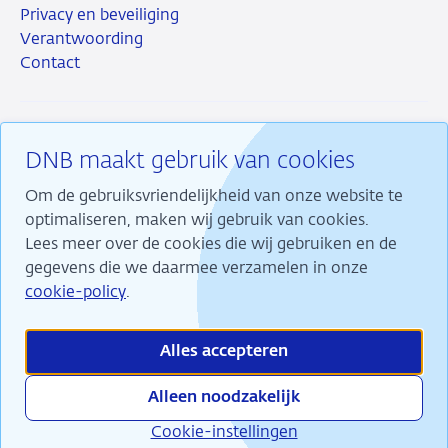
Privacy en beveiliging
Verantwoording
Contact
DNB maakt gebruik van cookies
RSS
Instagram
Linkedin
X
Om de gebruiksvriendelijkheid van onze website te
optimaliseren, maken wij gebruik van cookies.
Lees meer over de cookies die wij gebruiken en de
gegevens die we daarmee verzamelen in onze
Wij maken ons sterk voor financiële stabiliteit en
cookie-policy
.
dragen daarmee bij aan duurzame welvaart in
Nederland.
Alles accepteren
Alleen noodzakelijk
Cookie-instellingen