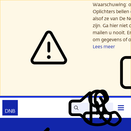
Ga
Waarschuwing: opl
verder
Oplichters bellen
naar
alsof ze van De 
hoofdinhoud
zijn. Ga hier niet 
mailen u nooit. E
om gegevens of o
Lees meer
Zoek
Contact
Hoof
Lees
Mijn
open
voor
DNB