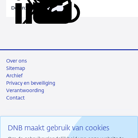
Delen:
Kopieer
Deel
Deel
Deel
Deel
deze
via
via
via
via
URL
LinkedIn
X
Facebook
e-
mail
Over ons
Sitemap
Archief
Privacy en beveiliging
Verantwoording
Contact
DNB maakt gebruik van cookies
RSS
Instagram
Linkedin
X