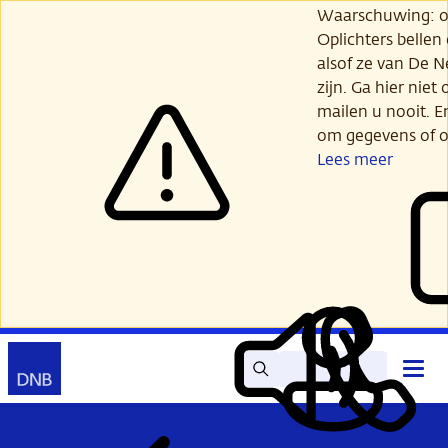
Ga
Waarschuwing: opl
verder
Oplichters bellen
naar
alsof ze van De 
hoofdinhoud
zijn. Ga hier niet 
mailen u nooit. E
om gegevens of o
Lees meer
Zoek
Contact
Hoof
Lees
Mijn
open
voor
DNB