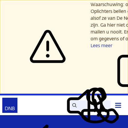
Ga
Waarschuwing: opl
verder
Oplichters bellen
naar
alsof ze van De 
hoofdinhoud
zijn. Ga hier niet 
mailen u nooit. E
om gegevens of o
Lees meer
Zoek
Contact
Hoof
Lees
Mijn
open
voor
DNB