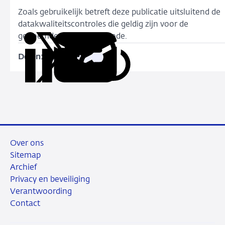
Zoals gebruikelijk betreft deze publicatie uitsluitend de
datakwaliteitscontroles die geldig zijn voor de
genoemde referentieperiode.
Delen:
Kopieer
Deel
Deel
Deel
Deel
deze
via
via
via
via
URL
LinkedIn
X
Facebook
e-
mail
Over ons
Sitemap
Archief
Privacy en beveiliging
Verantwoording
Contact