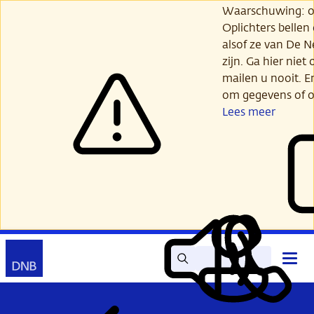
Ga
Waarschuwing: opl
verder
Oplichters bellen
naar
alsof ze van De 
hoofdinhoud
zijn. Ga hier niet 
mailen u nooit. E
om gegevens of o
Lees meer
Zoek
Contact
Hoof
Lees
Mijn
open
voor
DNB