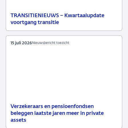
TRANSITIENIEUWS – Kwartaalupdate
20
Nieuwsbericht
voortgang transitie
juli
toezicht
2026
15 juli 2026
Nieuwsbericht toezicht
Verzekeraars en pensioenfondsen
15
Nieuwsbericht
beleggen laatste jaren meer in private
juli
toezicht
assets
2026