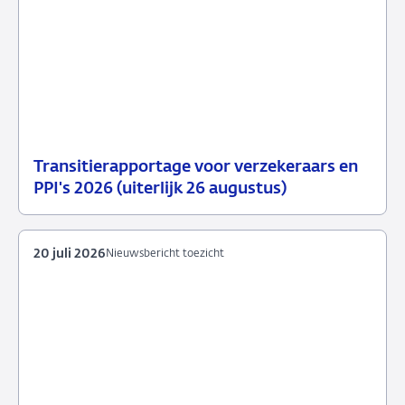
Transitierapportage voor verzekeraars en
29
Nieuwsbericht
PPI's 2026 (uiterlijk 26 augustus)
juli
toezicht
2026
20 juli 2026
Nieuwsbericht toezicht