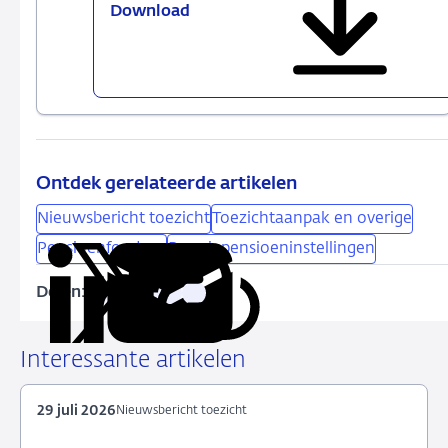
Download
Pilot
WTP-
Webinar
–
Onderbouwing
van
een
evenwichtige
Ontdek gerelateerde artikelen
transitie
Nieuwsbericht toezicht
Toezichtaanpak en overige
Pensioenfondsen
Premiepensioeninstellingen
Delen:
Kopieer
Deel
Deel
Deel
Deel
deze
via
via
via
via
URL
LinkedIn
X
Facebook
e-
Interessante artikelen
mail
29 juli 2026
Nieuwsbericht toezicht