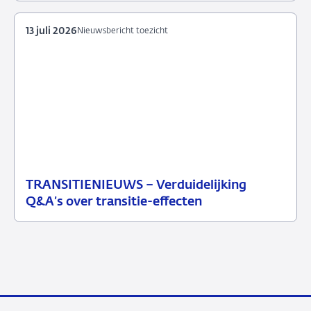
13 juli 2026
Nieuwsbericht toezicht
TRANSITIENIEUWS – Verduidelijking
13
Nieuwsbericht
Q&A’s over transitie-effecten
juli
toezicht
2026