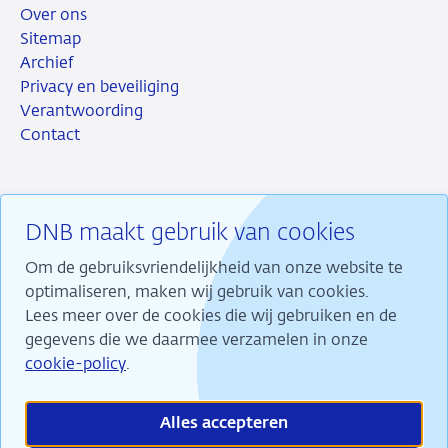
Over ons
Sitemap
Archief
Privacy en beveiliging
Verantwoording
Contact
DNB maakt gebruik van cookies
RSS
Instagram
Linkedin
X
Om de gebruiksvriendelijkheid van onze website te
optimaliseren, maken wij gebruik van cookies.
Lees meer over de cookies die wij gebruiken en de
gegevens die we daarmee verzamelen in onze
Wij maken ons sterk voor financiële stabiliteit en
cookie-policy
.
dragen daarmee bij aan duurzame welvaart in
Nederland.
Alles accepteren