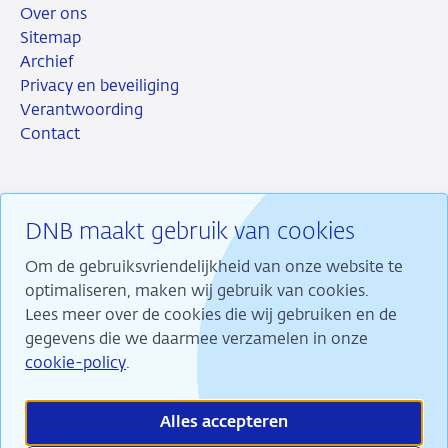
Over ons
Sitemap
Archief
Privacy en beveiliging
Verantwoording
Contact
DNB maakt gebruik van cookies
RSS
Instagram
Linkedin
X
Om de gebruiksvriendelijkheid van onze website te
optimaliseren, maken wij gebruik van cookies.
Lees meer over de cookies die wij gebruiken en de
gegevens die we daarmee verzamelen in onze
Wij maken ons sterk voor financiële stabiliteit en
cookie-policy
.
dragen daarmee bij aan duurzame welvaart in
Nederland.
Alles accepteren