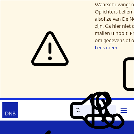
Ga
Waarschuwing: opl
verder
Oplichters bellen
naar
alsof ze van De 
hoofdinhoud
zijn. Ga hier niet 
mailen u nooit. E
om gegevens of o
Lees meer
Zoek
Contact
Hoof
Lees
Mijn
open
voor
DNB