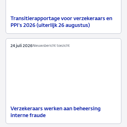
Transitierapportage voor verzekeraars en
29
Nieuwsbericht
PPI's 2026 (uiterlijk 26 augustus)
juli
toezicht
2026
24 juli 2026
Nieuwsbericht toezicht
Verzekeraars werken aan beheersing
24
Nieuwsbericht
interne fraude
juli
toezicht
2026