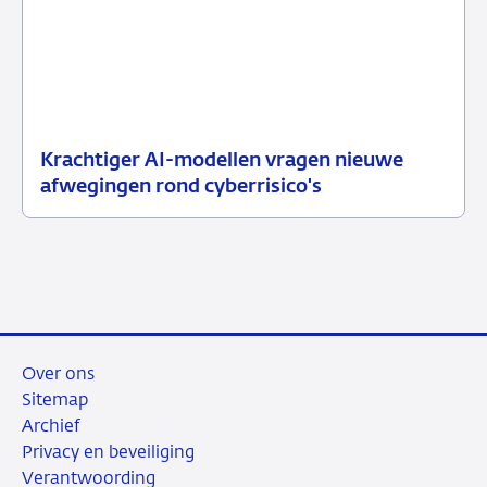
Krachtiger AI-modellen vragen nieuwe
10
Nieuwsbericht
afwegingen rond cyberrisico's
juli
toezicht
2026
Over ons
Sitemap
Archief
Privacy en beveiliging
Verantwoording