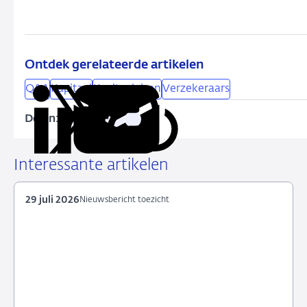
Ontdek gerelateerde artikelen
Q&A
Kapitaal
Kapitaaleisen
Verzekeraars
Delen:
Kopieer
Deel
Deel
Deel
Deel
deze
via
via
via
via
URL
LinkedIn
X
Facebook
e-
Interessante artikelen
mail
29 juli 2026
Nieuwsbericht toezicht