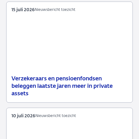
15 juli 2026
Nieuwsbericht toezicht
Verzekeraars en pensioenfondsen
15
Nieuwsbericht
beleggen laatste jaren meer in private
juli
toezicht
assets
2026
10 juli 2026
Nieuwsbericht toezicht