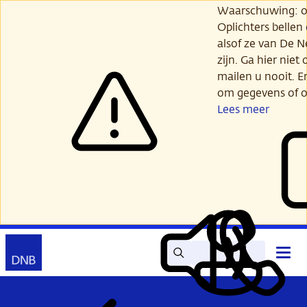
Ga
Waarschuwing: opl
verder
Oplichters bellen
naar
alsof ze van De 
hoofdinhoud
zijn. Ga hier niet 
mailen u nooit. E
om gegevens of o
Lees meer
Zoek
Contact
Hoof
Lees
Mijn
open
voor
DNB