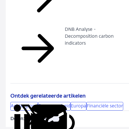
DNB Analyse -
Decomposition carbon
indicators
Ontdek gerelateerde artikelen
Achtergrond
Duurzaamheid
Europa
Financiële sector
Delen:
Kopieer
Deel
Deel
Deel
Deel
deze