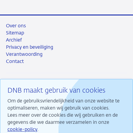
Over ons
Sitemap
Archief
Privacy en beveiliging
Verantwoording
Contact
DNB maakt gebruik van cookies
RSS
Instagram
Linkedin
X
Om de gebruiksvriendelijkheid van onze website te
optimaliseren, maken wij gebruik van cookies.
Lees meer over de cookies die wij gebruiken en de
gegevens die we daarmee verzamelen in onze
Wij maken ons sterk voor financiële stabiliteit en
cookie-policy
.
dragen daarmee bij aan duurzame welvaart in