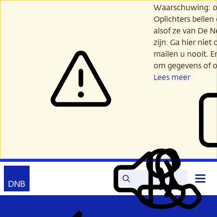
Ga
Waarschuwing: opl
verder
Oplichters bellen
naar
alsof ze van De 
hoofdinhoud
zijn. Ga hier niet 
mailen u nooit. E
om gegevens of o
Lees meer
Zoek
Contact
Hoof
Lees
Mijn
open
voor
DNB