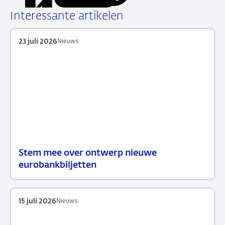
via
via
via
via
URL
LinkedIn
X
Facebook
e-
Interessante artikelen
mail
23 juli 2026
Nieuws
Stem mee over ontwerp nieuwe
23
Nieuws
eurobankbiljetten
juli
2026
15 juli 2026
Nieuws