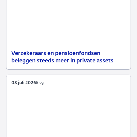
Verzekeraars en pensioenfondsen
15
Nieuws
beleggen steeds meer in private assets
juli
2026
08 juli 2026
Blog