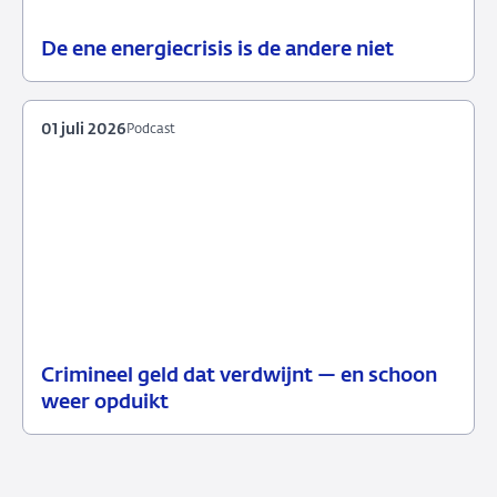
De ene energiecrisis is de andere niet
08
Blog
juli
2026
01 juli 2026
Podcast
Crimineel geld dat verdwijnt — en schoon
01
Podcast
weer opduikt
juli
2026