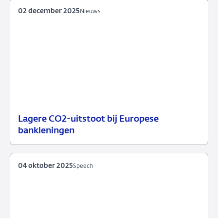
02 december 2025
Nieuws
Lagere CO2-uitstoot bij Europese
02
Nieuws
bankleningen
december
2025
04 oktober 2025
Speech