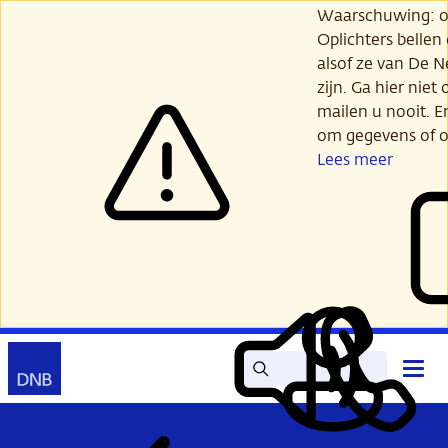
Ga
Waarschuwing: opl
verder
Oplichters bellen
naar
alsof ze van De 
hoofdinhoud
zijn. Ga hier niet 
mailen u nooit. E
om gegevens of o
Lees meer
Zoek
Contact
Hoof
Lees
Mijn
open
voor
DNB