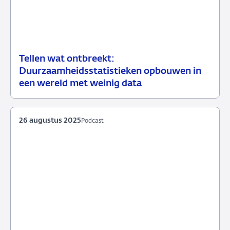
Tellen wat ontbreekt:
04
Speech
Duurzaamheidsstatistieken opbouwen in
oktober
een wereld met weinig data
2025
26 augustus 2025
Podcast