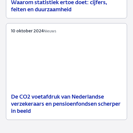
Waarom statistiek ertoe doet: cijfers,
26
Podcast
feiten en duurzaamheid
augustus
2025
10 oktober 2024
Nieuws
De CO2 voetafdruk van Nederlandse
10
Nieuws
verzekeraars en pensioenfondsen scherper
oktober
in beeld
2024