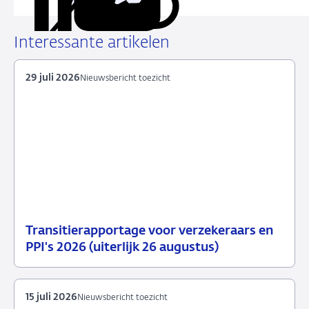
Kopieer
Deel
Deel
Deel
Deel
deze
via
via
via
via
URL
LinkedIn
X
Facebook
e-
Interessante artikelen
mail
29 juli 2026
Nieuwsbericht toezicht
Transitierapportage voor verzekeraars en
29
Nieuwsbericht
PPI's 2026 (uiterlijk 26 augustus)
juli
toezicht
2026
15 juli 2026
Nieuwsbericht toezicht