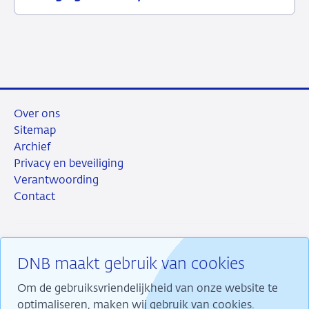
juli
toezicht
2026
Over ons
Sitemap
Archief
Privacy en beveiliging
Verantwoording
Contact
DNB maakt gebruik van cookies
RSS
Instagram
Linkedin
X
Om de gebruiksvriendelijkheid van onze website te
optimaliseren, maken wij gebruik van cookies.