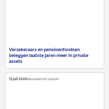
Verzekeraars en pensioenfondsen
15
Nieuwsbericht
beleggen laatste jaren meer in private
juli
toezicht
assets
2026
13 juli 2026
Nieuwsbericht toezicht