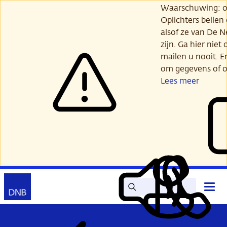
Ga
Waarschuwing: opl
verder
Oplichters bellen
naar
alsof ze van De 
hoofdinhoud
zijn. Ga hier niet 
mailen u nooit. E
om gegevens of o
Lees meer
Zoek
Contact
Hoof
Lees
Mijn
open
voor
DNB