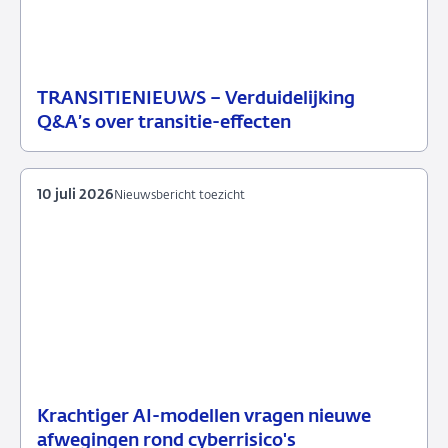
TRANSITIENIEUWS – Verduidelijking
13
Nieuwsbericht
Q&A’s over transitie-effecten
juli
toezicht
2026
10 juli 2026
Nieuwsbericht toezicht
Krachtiger AI-modellen vragen nieuwe
10
Nieuwsbericht
afwegingen rond cyberrisico's