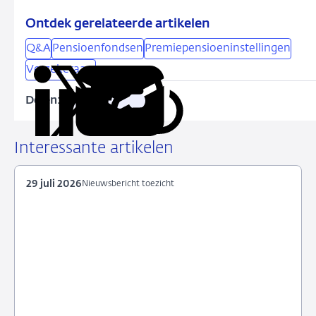
Ontdek gerelateerde artikelen
Q&A
Pensioenfondsen
Premiepensioeninstellingen
Verzekeraars
Delen:
Kopieer
Deel
Deel
Deel
Deel
deze
via
via
via
via
URL
LinkedIn
X
Facebook
e-
Interessante artikelen
mail
29 juli 2026
Nieuwsbericht toezicht