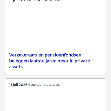
15 juli 2026
Nieuwsbericht toezicht
Verzekeraars en pensioenfondsen
15
Nieuwsbericht
beleggen laatste jaren meer in private
juli
toezicht
assets
2026
13 juli 2026
Nieuwsbericht toezicht