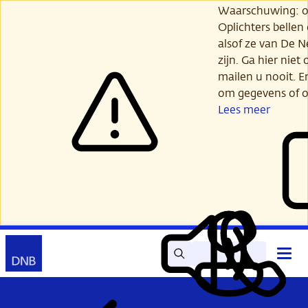
Ga
Waarschuwing: opl
verder
Oplichters bellen
naar
alsof ze van De 
hoofdinhoud
zijn. Ga hier niet 
mailen u nooit. E
om gegevens of o
Lees meer
Zoek
Contact
Hoof
Lees
Mijn
open
voor
DNB