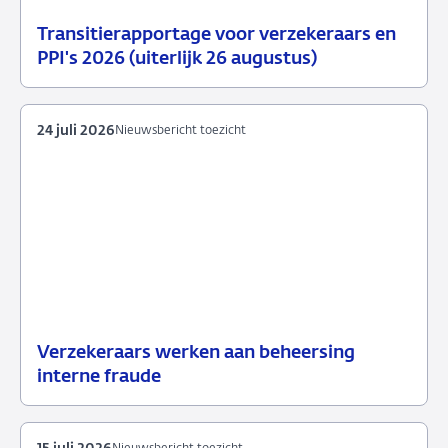
Transitierapportage voor verzekeraars en
29
Nieuwsbericht
PPI's 2026 (uiterlijk 26 augustus)
juli
toezicht
2026
24 juli 2026
Nieuwsbericht toezicht
Verzekeraars werken aan beheersing
24
Nieuwsbericht
interne fraude
juli
toezicht
2026