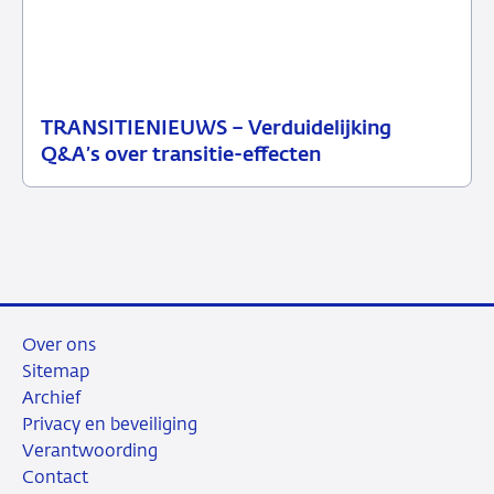
TRANSITIENIEUWS – Verduidelijking
13
Nieuwsbericht
Q&A’s over transitie-effecten
juli
toezicht
2026
Over ons
Sitemap
Archief
Privacy en beveiliging
Verantwoording
Contact